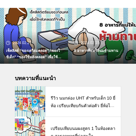
2024.02.15
2024.02.10
ด” “ของใ
8 อาหารที่แม่ให้นมห้ามทาน
แนะวิธีเพิ่มปริมาณน้ำนมแ
วิธี
บทความที่แนะนำ
รีวิว นมกล่อง UHT สำหรับเด็ก 10 ยี่
ห้อ เปรียบเทียบกันตัวต่อตัว ยี่ห้อไห
นดี พร้อมแนะวิธีการเลือกนมกล่องใ
ห้ลูก
เปรียบเทียบนมผงสูตร 1 ในท้องตลา
ด สารอาหารที่น่าสนใจ