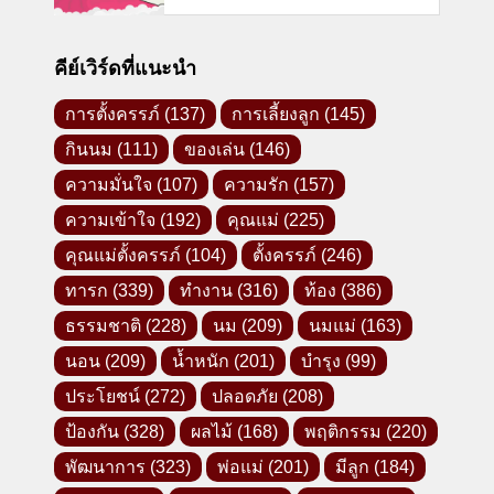
คีย์เวิร์ดที่แนะนำ
การตั้งครรภ์
(137)
การเลี้ยงลูก
(145)
กินนม
(111)
ของเล่น
(146)
ความมั่นใจ
(107)
ความรัก
(157)
ความเข้าใจ
(192)
คุณแม่
(225)
คุณแม่ตั้งครรภ์
(104)
ตั้งครรภ์
(246)
ทารก
(339)
ทำงาน
(316)
ท้อง
(386)
ธรรมชาติ
(228)
นม
(209)
นมแม่
(163)
นอน
(209)
น้ำหนัก
(201)
บำรุง
(99)
ประโยชน์
(272)
ปลอดภัย
(208)
ป้องกัน
(328)
ผลไม้
(168)
พฤติกรรม
(220)
พัฒนาการ
(323)
พ่อแม่
(201)
มีลูก
(184)