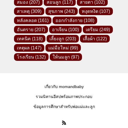
สมอง
(207)
สอนลูก
(117)
สายตา
(102)
สาเหตุ
(309)
สุขภาพ
(243)
หงุดหงิด
(107)
หลังคลอด
(161)
ออกกำลังกาย
(108)
อันตราย
(207)
อาเจียน
(100)
เตรียม
(249)
เทคนิค
(118)
เลี้ยงลูก
(203)
เสื้อผ้า
(122)
เหตุผล
(147)
แม่มือใหม่
(99)
โรงเรียน
(132)
ให้นมลูก
(97)
เกี่ยวกับ momandbaby
รวมนิทานอีสปพร้อมภาพประกอบ
ข้อมูลการศึกษาสำหรับพ่อแม่และลูก