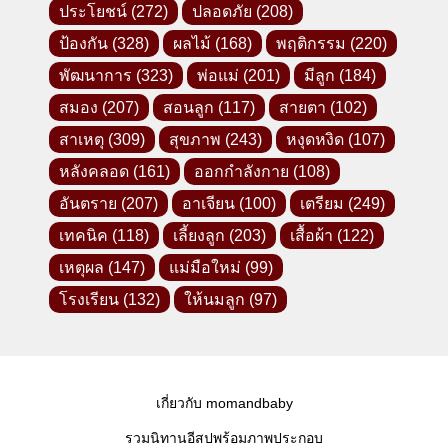
ประโยชน์
(272)
ปลอดภัย
(208)
ป้องกัน
(328)
ผลไม้
(168)
พฤติกรรม
(220)
พัฒนาการ
(323)
พ่อแม่
(201)
มีลูก
(184)
สมอง
(207)
สอนลูก
(117)
สายตา
(102)
สาเหตุ
(309)
สุขภาพ
(243)
หงุดหงิด
(107)
หลังคลอด
(161)
ออกกำลังกาย
(108)
อันตราย
(207)
อาเจียน
(100)
เตรียม
(249)
เทคนิค
(118)
เลี้ยงลูก
(203)
เสื้อผ้า
(122)
เหตุผล
(147)
แม่มือใหม่
(99)
โรงเรียน
(132)
ให้นมลูก
(97)
เกี่ยวกับ momandbaby
รวมนิทานอีสปพร้อมภาพประกอบ