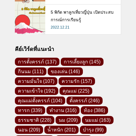
5 พิกัด พาลูกเที่ยวญี่ปุ่น เปิดประสบ
การณ์การเรียนรู้
2022.12.21
คีย์เวิร์ดที่แนะนำ
การตั้งครรภ์
(137)
การเลี้ยงลูก
(145)
กินนม
(111)
ของเล่น
(146)
ความมั่นใจ
(107)
ความรัก
(157)
ความเข้าใจ
(192)
คุณแม่
(225)
คุณแม่ตั้งครรภ์
(104)
ตั้งครรภ์
(246)
ทารก
(339)
ทำงาน
(316)
ท้อง
(386)
ธรรมชาติ
(228)
นม
(209)
นมแม่
(163)
นอน
(209)
น้ำหนัก
(201)
บำรุง
(99)