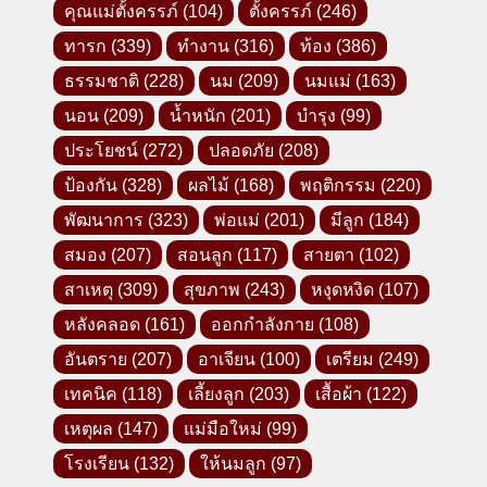
คุณแม่ตั้งครรภ์
(104)
ตั้งครรภ์
(246)
ทารก
(339)
ทำงาน
(316)
ท้อง
(386)
ธรรมชาติ
(228)
นม
(209)
นมแม่
(163)
นอน
(209)
น้ำหนัก
(201)
บำรุง
(99)
ประโยชน์
(272)
ปลอดภัย
(208)
ป้องกัน
(328)
ผลไม้
(168)
พฤติกรรม
(220)
พัฒนาการ
(323)
พ่อแม่
(201)
มีลูก
(184)
สมอง
(207)
สอนลูก
(117)
สายตา
(102)
สาเหตุ
(309)
สุขภาพ
(243)
หงุดหงิด
(107)
หลังคลอด
(161)
ออกกำลังกาย
(108)
อันตราย
(207)
อาเจียน
(100)
เตรียม
(249)
เทคนิค
(118)
เลี้ยงลูก
(203)
เสื้อผ้า
(122)
เหตุผล
(147)
แม่มือใหม่
(99)
โรงเรียน
(132)
ให้นมลูก
(97)