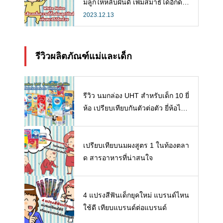
มลูกให้หลับฝันดี เพิ่มสมาธิได้อีกด้ว
ย
2023.12.13
รีวิวผลิตภัณฑ์แม่และเด็ก
รีวิว นมกล่อง UHT สำหรับเด็ก 10 ยี่
ห้อ เปรียบเทียบกันตัวต่อตัว ยี่ห้อไห
นดี พร้อมแนะวิธีการเลือกนมกล่องใ
ห้ลูก
เปรียบเทียบนมผงสูตร 1 ในท้องตลา
ด สารอาหารที่น่าสนใจ
4 แปรงสีฟันเด็กยุคใหม่ แบรนด์ไหน
ใช้ดี เทียบแบรนด์ต่อแบรนด์