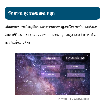
วัดความสูงของยอดมดลูก
เมื่อมดลูกขยายใหญ่ขึ้นนั่นแปลว่าลูกเจริญเติบโตมากขึ้น นับตั้งแต่
สัปดาห์ที่ 18 – 34 คุณแม่จะพบว่ายอดมดลูกจะสูง แปลว่าทารกใน
ครรภ์แข็งแรงดีค่ะ
อ่านเพิ่มเติม
arrow_forward_ios
Powered by 
GliaStudios