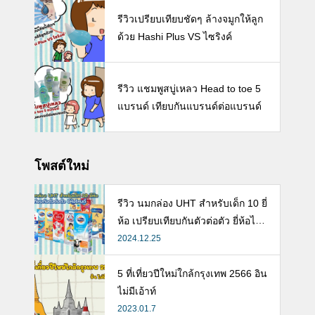
รีวิวเปรียบเทียบชัดๆ ล้างจมูกให้ลูก
ด้วย Hashi Plus VS ไซริงค์
รีวิว แชมพูสบู่เหลว Head to toe 5
แบรนด์ เทียบกันแบรนด์ต่อแบรนด์
โพสต์ใหม่
รีวิว นมกล่อง UHT สำหรับเด็ก 10 ยี่
ห้อ เปรียบเทียบกันตัวต่อตัว ยี่ห้อไห
นดี พร้อมแนะวิธีการเลือกนมกล่องใ
2024.12.25
ห้ลูก
5 ที่เที่ยวปีใหม่ใกล้กรุงเทพ 2566 อิน
ไม่มีเอ้าท์
2023.01.7