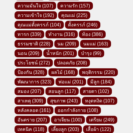
ความมั่นใจ
(107)
ความรัก
(157)
ความเข้าใจ
(192)
คุณแม่
(225)
คุณแม่ตั้งครรภ์
(104)
ตั้งครรภ์
(246)
ทารก
(339)
ทำงาน
(316)
ท้อง
(386)
ธรรมชาติ
(228)
นม
(209)
นมแม่
(163)
นอน
(209)
น้ำหนัก
(201)
บำรุง
(99)
ประโยชน์
(272)
ปลอดภัย
(208)
ป้องกัน
(328)
ผลไม้
(168)
พฤติกรรม
(220)
พัฒนาการ
(323)
พ่อแม่
(201)
มีลูก
(184)
สมอง
(207)
สอนลูก
(117)
สายตา
(102)
สาเหตุ
(309)
สุขภาพ
(243)
หงุดหงิด
(107)
หลังคลอด
(161)
ออกกำลังกาย
(108)
อันตราย
(207)
อาเจียน
(100)
เตรียม
(249)
เทคนิค
(118)
เลี้ยงลูก
(203)
เสื้อผ้า
(122)