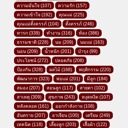
ความมั่นใจ
(107)
ความรัก
(157)
ความเข้าใจ
(192)
คุณแม่
(225)
คุณแม่ตั้งครรภ์
(104)
ตั้งครรภ์
(246)
ทารก
(339)
ทำงาน
(316)
ท้อง
(386)
ธรรมชาติ
(228)
นม
(209)
นมแม่
(163)
นอน
(209)
น้ำหนัก
(201)
บำรุง
(99)
ประโยชน์
(272)
ปลอดภัย
(208)
ป้องกัน
(328)
ผลไม้
(168)
พฤติกรรม
(220)
พัฒนาการ
(323)
พ่อแม่
(201)
มีลูก
(184)
สมอง
(207)
สอนลูก
(117)
สายตา
(102)
สาเหตุ
(309)
สุขภาพ
(243)
หงุดหงิด
(107)
หลังคลอด
(161)
ออกกำลังกาย
(108)
อันตราย
(207)
อาเจียน
(100)
เตรียม
(249)
เทคนิค
(118)
เลี้ยงลูก
(203)
เสื้อผ้า
(122)