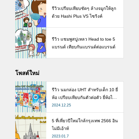
รีวิวเปรียบเทียบชัดๆ ล้างจมูกให้ลูก
ด้วย Hashi Plus VS ไซริงค์
รีวิว แชมพูสบู่เหลว Head to toe 5
แบรนด์ เทียบกันแบรนด์ต่อแบรนด์
โพสต์ใหม่
รีวิว นมกล่อง UHT สำหรับเด็ก 10 ยี่
ห้อ เปรียบเทียบกันตัวต่อตัว ยี่ห้อไห
นดี พร้อมแนะวิธีการเลือกนมกล่องใ
2024.12.25
ห้ลูก
5 ที่เที่ยวปีใหม่ใกล้กรุงเทพ 2566 อิน
ไม่มีเอ้าท์
2023.01.7