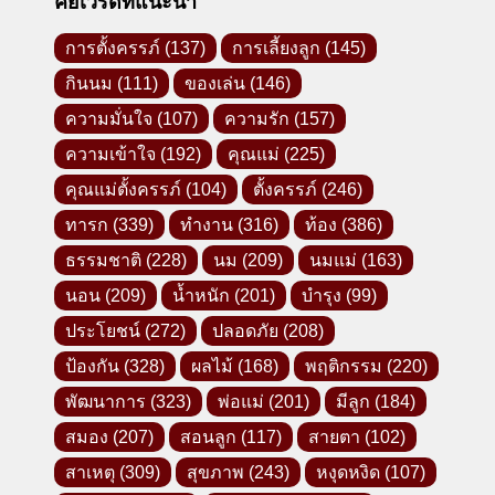
คีย์เวิร์ดที่แนะนำ
การตั้งครรภ์
(137)
การเลี้ยงลูก
(145)
กินนม
(111)
ของเล่น
(146)
ความมั่นใจ
(107)
ความรัก
(157)
ความเข้าใจ
(192)
คุณแม่
(225)
คุณแม่ตั้งครรภ์
(104)
ตั้งครรภ์
(246)
ทารก
(339)
ทำงาน
(316)
ท้อง
(386)
ธรรมชาติ
(228)
นม
(209)
นมแม่
(163)
นอน
(209)
น้ำหนัก
(201)
บำรุง
(99)
ประโยชน์
(272)
ปลอดภัย
(208)
ป้องกัน
(328)
ผลไม้
(168)
พฤติกรรม
(220)
พัฒนาการ
(323)
พ่อแม่
(201)
มีลูก
(184)
สมอง
(207)
สอนลูก
(117)
สายตา
(102)
สาเหตุ
(309)
สุขภาพ
(243)
หงุดหงิด
(107)