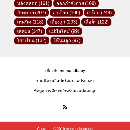
หลังคลอด
(161)
ออกกำลังกาย
(108)
อันตราย
(207)
อาเจียน
(100)
เตรียม
(249)
เทคนิค
(118)
เลี้ยงลูก
(203)
เสื้อผ้า
(122)
เหตุผล
(147)
แม่มือใหม่
(99)
โรงเรียน
(132)
ให้นมลูก
(97)
เกี่ยวกับ momandbaby
รวมนิทานอีสปพร้อมภาพประกอบ
ข้อมูลการศึกษาสำหรับพ่อแม่และลูก
Copyright © 2019 momandbaby.net