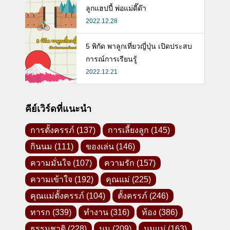
ลูกแฮปปี้ พ่อแม่ดี๊ด๊า
2022.12.28
5 พิกัด พาลูกเที่ยวญี่ปุ่น เปิดประสบ
การณ์การเรียนรู้
2022.12.21
คีย์เวิร์ดที่แนะนำ
การตั้งครรภ์
(137)
การเลี้ยงลูก
(145)
กินนม
(111)
ของเล่น
(146)
ความมั่นใจ
(107)
ความรัก
(157)
ความเข้าใจ
(192)
คุณแม่
(225)
คุณแม่ตั้งครรภ์
(104)
ตั้งครรภ์
(246)
ทารก
(339)
ทำงาน
(316)
ท้อง
(386)
ธรรมชาติ
(228)
นม
(209)
นมแม่
(163)