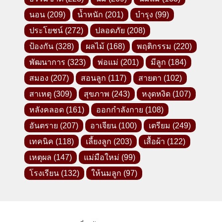
นอน
(209)
น้ำหนัก
(201)
บำรุง
(99)
ประโยชน์
(272)
ปลอดภัย
(208)
ป้องกัน
(328)
ผลไม้
(168)
พฤติกรรม
(220)
พัฒนาการ
(323)
พ่อแม่
(201)
มีลูก
(184)
สมอง
(207)
สอนลูก
(117)
สายตา
(102)
สาเหตุ
(309)
สุขภาพ
(243)
หงุดหงิด
(107)
หลังคลอด
(161)
ออกกำลังกาย
(108)
อันตราย
(207)
อาเจียน
(100)
เตรียม
(249)
เทคนิค
(118)
เลี้ยงลูก
(203)
เสื้อผ้า
(122)
เหตุผล
(147)
แม่มือใหม่
(99)
โรงเรียน
(132)
ให้นมลูก
(97)