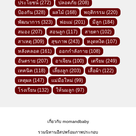
ประโยชน์
(272)
ปลอดภัย
(208)
ป้องกัน
(328)
ผลไม้
(168)
พฤติกรรม
(220)
พัฒนาการ
(323)
พ่อแม่
(201)
มีลูก
(184)
สมอง
(207)
สอนลูก
(117)
สายตา
(102)
สาเหตุ
(309)
สุขภาพ
(243)
หงุดหงิด
(107)
หลังคลอด
(161)
ออกกำลังกาย
(108)
อันตราย
(207)
อาเจียน
(100)
เตรียม
(249)
เทคนิค
(118)
เลี้ยงลูก
(203)
เสื้อผ้า
(122)
เหตุผล
(147)
แม่มือใหม่
(99)
โรงเรียน
(132)
ให้นมลูก
(97)
เกี่ยวกับ momandbaby
รวมนิทานอีสปพร้อมภาพประกอบ