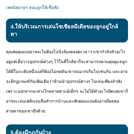
เทคนิคง่ายๆ สอนลูกให้เชื่อฟัง
4.ให้บริเวณการเล่นโซเชียลมีเดียของลูกอยู่ใกล้
ตา
คุณพ่อคุณแม่อาจจะไม่ต้องไปนั่งจ้องตลอดเวลาว่าเขากำลังทำอะไร
อยู่แต่เมื่อวางอุปกรณ์ต่างๆ ไว้ในที่ใกล้ตาก็จะสามารถควบคุมดูแลลูก
ได้ดีในระดับหนึ่งแต่ก็ต้องไม่กดดันเขาจนมากเกินไปเช่นกัน และอาจ
จะมีกฎเกณฑ์กันเพิ่มเติมว่าห้ามนำอุปกรณ์ต่างๆ ไปเล่นเพียงลำพัง
เพราะนอกจากจะห่างไกลสายตาแม้เด็กๆ จะไม่ได้ทำอะไรผิดแต่เขาก็
อาจจะเล่นเพลินจนลืมทำการบ้านและพักผ่อนแถมยังอาจมีผลต่อ
สายตาของเขาอีกด้วย
5.ต้องมีกฎกันบ้าง