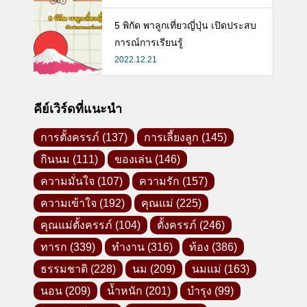
5 พิกัด พาลูกเที่ยวญี่ปุ่น เปิดประสบ
การณ์การเรียนรู้
2022.12.21
คีย์เวิร์ดที่แนะนำ
การตั้งครรภ์
(137)
การเลี้ยงลูก
(145)
กินนม
(111)
ของเล่น
(146)
ความมั่นใจ
(107)
ความรัก
(157)
ความเข้าใจ
(192)
คุณแม่
(225)
คุณแม่ตั้งครรภ์
(104)
ตั้งครรภ์
(246)
ทารก
(339)
ทำงาน
(316)
ท้อง
(386)
ธรรมชาติ
(228)
นม
(209)
นมแม่
(163)
นอน
(209)
น้ำหนัก
(201)
บำรุง
(99)