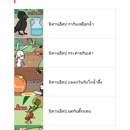
นิทานอีสป กากับเหยือกน้ำ
นิทานอีสป กระต่ายกับเต่า
นิทานอีสป แมลงวันกับโถน้ำผึ้ง
นิทานอีสป มดกับตั๊กแตน