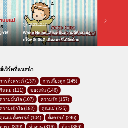
2023.12.13
2023.11.06
กวิธี
White Noise เสียงคลื่นความถี่ที่กล่อมลู
ตั้งชื่อเล่นลู
กให้หลับฝันดี เพิ่มสมาธิได้อีกด้วย
ีย์เวิร์ดที่แนะนำ
การตั้งครรภ์
(137)
การเลี้ยงลูก
(145)
กินนม
(111)
ของเล่น
(146)
ความมั่นใจ
(107)
ความรัก
(157)
ความเข้าใจ
(192)
คุณแม่
(225)
คุณแม่ตั้งครรภ์
(104)
ตั้งครรภ์
(246)
ทารก
(339)
ทำงาน
(316)
ท้อง
(386)