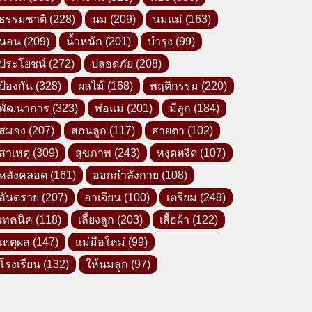
ธรรมชาติ
(228)
นม
(209)
นมแม่
(163)
นอน
(209)
น้ำหนัก
(201)
บำรุง
(99)
ประโยชน์
(272)
ปลอดภัย
(208)
ป้องกัน
(328)
ผลไม้
(168)
พฤติกรรม
(220)
พัฒนาการ
(323)
พ่อแม่
(201)
มีลูก
(184)
สมอง
(207)
สอนลูก
(117)
สายตา
(102)
สาเหตุ
(309)
สุขภาพ
(243)
หงุดหงิด
(107)
หลังคลอด
(161)
ออกกำลังกาย
(108)
อันตราย
(207)
อาเจียน
(100)
เตรียม
(249)
เทคนิค
(118)
เลี้ยงลูก
(203)
เสื้อผ้า
(122)
เหตุผล
(147)
แม่มือใหม่
(99)
โรงเรียน
(132)
ให้นมลูก
(97)