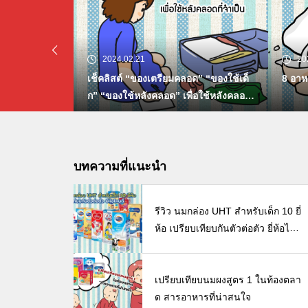
2024.02.21
20
็ก 10 ยี่ห้อ เ
เช็คลิสต์ “ของเตรียมคลอด” “ของใช้เด็
8 อาห
ห้อไหนดี พร้อม
ก” “ของใช้หลังคลอด” เพื่อใช้หลังคลอด
้ลูก
ที่จำเป็น
บทความที่แนะนำ
รีวิว นมกล่อง UHT สำหรับเด็ก 10 ยี่
ห้อ เปรียบเทียบกันตัวต่อตัว ยี่ห้อไห
นดี พร้อมแนะวิธีการเลือกนมกล่องใ
ห้ลูก
เปรียบเทียบนมผงสูตร 1 ในท้องตลา
ด สารอาหารที่น่าสนใจ