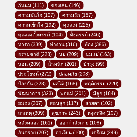
กินนม
(111)
ของเล่น
(146)
ความมั่นใจ
(107)
ความรัก
(157)
ความเข้าใจ
(192)
คุณแม่
(225)
คุณแม่ตั้งครรภ์
(104)
ตั้งครรภ์
(246)
ทารก
(339)
ทำงาน
(316)
ท้อง
(386)
ธรรมชาติ
(228)
นม
(209)
นมแม่
(163)
นอน
(209)
น้ำหนัก
(201)
บำรุง
(99)
ประโยชน์
(272)
ปลอดภัย
(208)
ป้องกัน
(328)
ผลไม้
(168)
พฤติกรรม
(220)
พัฒนาการ
(323)
พ่อแม่
(201)
มีลูก
(184)
สมอง
(207)
สอนลูก
(117)
สายตา
(102)
สาเหตุ
(309)
สุขภาพ
(243)
หงุดหงิด
(107)
หลังคลอด
(161)
ออกกำลังกาย
(108)
อันตราย
(207)
อาเจียน
(100)
เตรียม
(249)