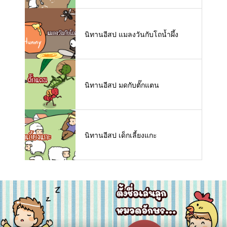
นิทานอีสป แมลงวันกับโถน้ำผึ้ง
นิทานอีสป มดกับตั๊กแตน
นิทานอีสป เด็กเลี้ยงแกะ