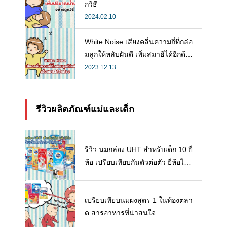
กวิธี
2024.02.10
White Noise เสียงคลื่นความถี่ที่กล่อ
มลูกให้หลับฝันดี เพิ่มสมาธิได้อีกด้ว
ย
2023.12.13
รีวิวผลิตภัณฑ์แม่และเด็ก
รีวิว นมกล่อง UHT สำหรับเด็ก 10 ยี่
ห้อ เปรียบเทียบกันตัวต่อตัว ยี่ห้อไห
นดี พร้อมแนะวิธีการเลือกนมกล่องใ
ห้ลูก
เปรียบเทียบนมผงสูตร 1 ในท้องตลา
ด สารอาหารที่น่าสนใจ