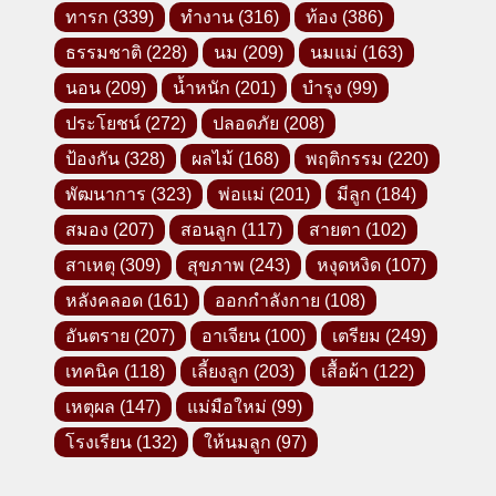
ทารก
(339)
ทำงาน
(316)
ท้อง
(386)
ธรรมชาติ
(228)
นม
(209)
นมแม่
(163)
นอน
(209)
น้ำหนัก
(201)
บำรุง
(99)
ประโยชน์
(272)
ปลอดภัย
(208)
ป้องกัน
(328)
ผลไม้
(168)
พฤติกรรม
(220)
พัฒนาการ
(323)
พ่อแม่
(201)
มีลูก
(184)
สมอง
(207)
สอนลูก
(117)
สายตา
(102)
สาเหตุ
(309)
สุขภาพ
(243)
หงุดหงิด
(107)
หลังคลอด
(161)
ออกกำลังกาย
(108)
อันตราย
(207)
อาเจียน
(100)
เตรียม
(249)
เทคนิค
(118)
เลี้ยงลูก
(203)
เสื้อผ้า
(122)
เหตุผล
(147)
แม่มือใหม่
(99)
โรงเรียน
(132)
ให้นมลูก
(97)