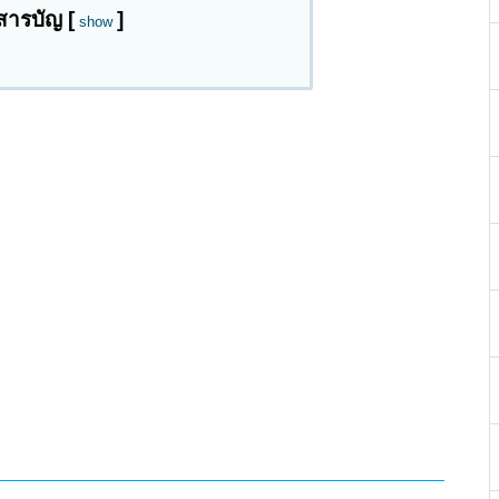
สารบัญ
[
]
show