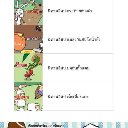
นิทานอีสป กระต่ายกับเต่า
นิทานอีสป แมลงวันกับโถน้ำผึ้ง
นิทานอีสป มดกับตั๊กแตน
นิทานอีสป เด็กเลี้ยงแกะ