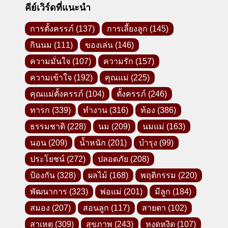
คีย์เวิร์ดที่แนะนำ
การตั้งครรภ์
(137)
การเลี้ยงลูก
(145)
กินนม
(111)
ของเล่น
(146)
ความมั่นใจ
(107)
ความรัก
(157)
ความเข้าใจ
(192)
คุณแม่
(225)
คุณแม่ตั้งครรภ์
(104)
ตั้งครรภ์
(246)
ทารก
(339)
ทำงาน
(316)
ท้อง
(386)
ธรรมชาติ
(228)
นม
(209)
นมแม่
(163)
นอน
(209)
น้ำหนัก
(201)
บำรุง
(99)
ประโยชน์
(272)
ปลอดภัย
(208)
ป้องกัน
(328)
ผลไม้
(168)
พฤติกรรม
(220)
พัฒนาการ
(323)
พ่อแม่
(201)
มีลูก
(184)
สมอง
(207)
สอนลูก
(117)
สายตา
(102)
สาเหตุ
(309)
สุขภาพ
(243)
หงุดหงิด
(107)