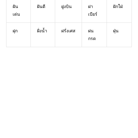
ฝัน
ฝันดี
ฝูงบิน
ฝา
ฝักใฝ่
เด่น
เบียร์
ฝุก
ฝั่งน้ำ
ฝรั่งเศส
ฝน
ฝุ่น
กรด