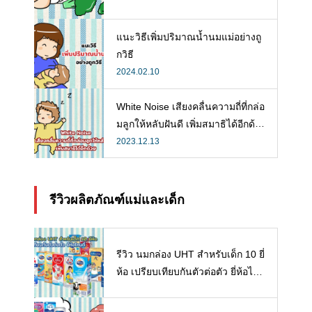
แนะวิธีเพิ่มปริมาณน้ำนมแม่อย่างถู
กวิธี
2024.02.10
White Noise เสียงคลื่นความถี่ที่กล่อ
มลูกให้หลับฝันดี เพิ่มสมาธิได้อีกด้ว
ย
2023.12.13
รีวิวผลิตภัณฑ์แม่และเด็ก
รีวิว นมกล่อง UHT สำหรับเด็ก 10 ยี่
ห้อ เปรียบเทียบกันตัวต่อตัว ยี่ห้อไห
นดี พร้อมแนะวิธีการเลือกนมกล่องใ
ห้ลูก