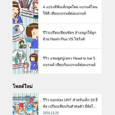
4 แปรงสีฟันเด็กยุคใหม่ แบรนด์ไหน
ใช้ดี เทียบแบรนด์ต่อแบรนด์
รีวิวเปรียบเทียบชัดๆ ล้างจมูกให้ลูก
ด้วย Hashi Plus VS ไซริงค์
รีวิว แชมพูสบู่เหลว Head to toe 5
แบรนด์ เทียบกันแบรนด์ต่อแบรนด์
โพสต์ใหม่
รีวิว นมกล่อง UHT สำหรับเด็ก 10 ยี่
ห้อ เปรียบเทียบกันตัวต่อตัว ยี่ห้อไห
นดี พร้อมแนะวิธีการเลือกนมกล่องใ
2024.12.25