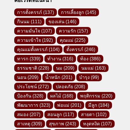
คีย์เวิร์ดที่แนะนำ
การตั้งครรภ์
(137)
การเลี้ยงลูก
(145)
กินนม
(111)
ของเล่น
(146)
ความมั่นใจ
(107)
ความรัก
(157)
ความเข้าใจ
(192)
คุณแม่
(225)
คุณแม่ตั้งครรภ์
(104)
ตั้งครรภ์
(246)
ทารก
(339)
ทำงาน
(316)
ท้อง
(386)
ธรรมชาติ
(228)
นม
(209)
นมแม่
(163)
นอน
(209)
น้ำหนัก
(201)
บำรุง
(99)
ประโยชน์
(272)
ปลอดภัย
(208)
ป้องกัน
(328)
ผลไม้
(168)
พฤติกรรม
(220)
พัฒนาการ
(323)
พ่อแม่
(201)
มีลูก
(184)
สมอง
(207)
สอนลูก
(117)
สายตา
(102)
สาเหตุ
(309)
สุขภาพ
(243)
หงุดหงิด
(107)