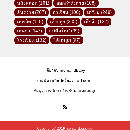
หลังคลอด
(161)
ออกกำลังกาย
(108)
อันตราย
(207)
อาเจียน
(100)
เตรียม
(249)
เทคนิค
(118)
เลี้ยงลูก
(203)
เสื้อผ้า
(122)
เหตุผล
(147)
แม่มือใหม่
(99)
โรงเรียน
(132)
ให้นมลูก
(97)
เกี่ยวกับ momandbaby
รวมนิทานอีสปพร้อมภาพประกอบ
ข้อมูลการศึกษาสำหรับพ่อแม่และลูก
Copyright © 2019 momandbaby.net