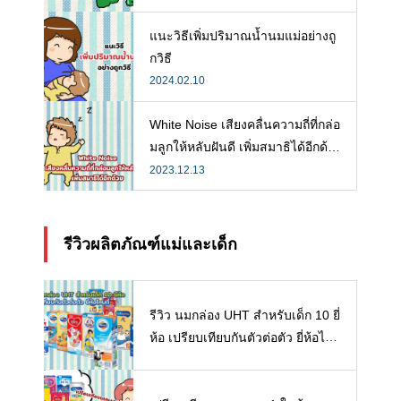
แนะวิธีเพิ่มปริมาณน้ำนมแม่อย่างถู
กวิธี
2024.02.10
White Noise เสียงคลื่นความถี่ที่กล่อ
มลูกให้หลับฝันดี เพิ่มสมาธิได้อีกด้ว
ย
2023.12.13
รีวิวผลิตภัณฑ์แม่และเด็ก
รีวิว นมกล่อง UHT สำหรับเด็ก 10 ยี่
ห้อ เปรียบเทียบกันตัวต่อตัว ยี่ห้อไห
นดี พร้อมแนะวิธีการเลือกนมกล่องใ
ห้ลูก