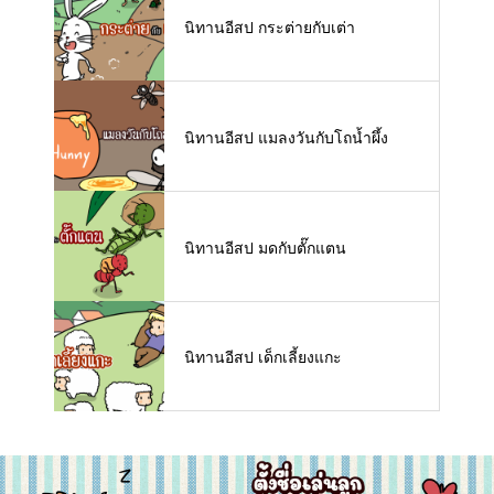
นิทานอีสป กระต่ายกับเต่า
นิทานอีสป แมลงวันกับโถน้ำผึ้ง
นิทานอีสป มดกับตั๊กแตน
นิทานอีสป เด็กเลี้ยงแกะ