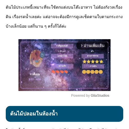
ต้นไม้ประเภทนี้เหมาะที่จะใช้ตกแต่งบนโต๊ะอาหาร ไม่ต้องกังวลเรื่อง
ดิน เรื่องรดน้ำเลยค่ะ แต่อาจจะต้องมีการดูเลเช็ดตามใบตามกระถาง
บ้างเล็กน้อย แต่ก็นาน ๆ ครั้งก็ได้ค่ะ
อ่านเพิ่มเติม
arrow_forward_ios
Powered by 
GliaStudios
Mute
ต้นไม้ปลอมในห้องน้ำ