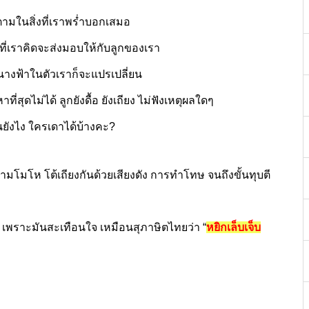
ามในสิ่งที่เราพร่ำบอกเสมอ
่เราคิดจะส่งมอบให้กับลูกของเรา
นางฟ้าในตัวเราก็จะแปรเปลี่ยน
่สุดไม่ได้ ลูกยังดื้อ ยังเถียง ไม่ฟังเหตุผลใดๆ
็นยังไง ใครเดาได้บ้างคะ?
มโมโห โต้เถียงกันด้วยเสียงดัง การทำโทษ จนถึงขั้นทุบตี
 เพราะมันสะเทือนใจ เหมือนสุภาษิตไทยว่า “
หยิกเล็บเจ็บ