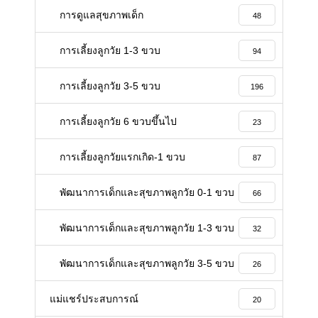
การดูแลสุขภาพเด็ก
48
การเลี้ยงลูกวัย 1-3 ขวบ
94
การเลี้ยงลูกวัย 3-5 ขวบ
196
การเลี้ยงลูกวัย 6 ขวบขึ้นไป
23
การเลี้ยงลูกวัยแรกเกิด-1 ขวบ
87
พัฒนาการเด็กและสุขภาพลูกวัย 0-1 ขวบ
66
พัฒนาการเด็กและสุขภาพลูกวัย 1-3 ขวบ
32
พัฒนาการเด็กและสุขภาพลูกวัย 3-5 ขวบ
26
แม่แชร์ประสบการณ์
20