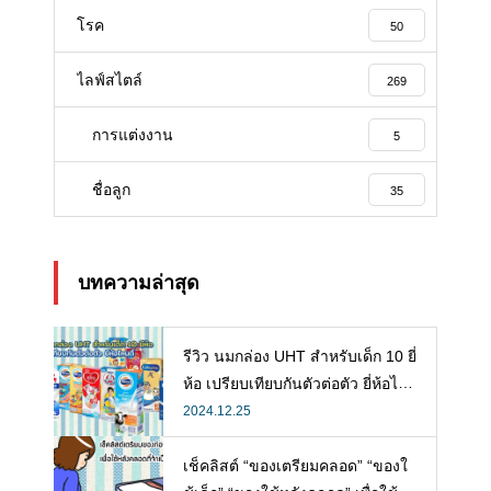
โรค
50
ไลฟ์สไตล์
269
การแต่งงาน
5
ชื่อลูก
35
บทความล่าสุด
รีวิว นมกล่อง UHT สำหรับเด็ก 10 ยี่
ห้อ เปรียบเทียบกันตัวต่อตัว ยี่ห้อไห
นดี พร้อมแนะวิธีการเลือกนมกล่องใ
2024.12.25
ห้ลูก
เช็คลิสต์ “ของเตรียมคลอด” “ของใ