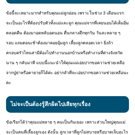
ข้อนี้จะเหมาะมากสำหรับคุณแม่ลูกอ่อน เพราะในช่วง 3 เดือนแรก
จะเป็นอะไรที่ต้องปรับตัวทั้งแม่และลูก คุณแม่จากที่เคยนอนได้เต็มอิ่ม
ตลอดคืน ต้องมาอดหลับอดนอน ตื่นกลางดึกทุกวัน วันละหลาย ๆ
รอบ แถมตอนเช้าต้องมาคอยอุ้มลูก เลี้ยงลูกตลอดเวลา ยิ่งถ้า
ครอบครัวไหนสามีต้องไปทำงานนอกบ้านหรือทำงานที่ต่างจังหวัด
นาน ๆ กลับมาที แบบนี้แนะนำให้คุณแม่เอ่ยปากขอความช่วยเหลือ
จากปู่ย่าหรือตายายก็ได้ค่ะ อย่ากลัวที่จะเอ่ยปากขอความช่วยเหลือนะ
คะ
ไม่จะเป็นต้องรู้สึกผิดไปเสียทุกเรื่อง
ข้อเรียกได้ว่าคุณแม่หลาย ๆ คนเป็นกันเยอะ เพราะส่วนใหญ่คุณแม่
จะเป็นคนที่เลี้ยงลูกเอง ดังนั้น ลูกเวลาที่ลูกไม่สบายหรือบาดเจ็บอะไร