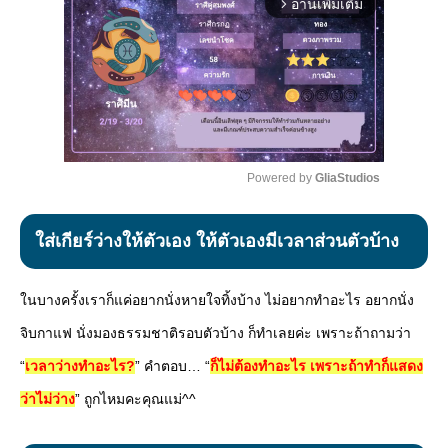
อ่านเพิ่มเติม
arrow_forward_ios
Powered by 
GliaStudios
Mute
ใส่เกียร์ว่างให้ตัวเอง ให้ตัวเองมีเวลาส่วนตัวบ้าง
ในบางครั้งเราก็แค่อยากนั่งหายใจทิ้งบ้าง ไม่อยากทำอะไร อยากนั่ง
จิบกาแฟ นั่งมองธรรมชาติรอบตัวบ้าง ก็ทำเลยค่ะ เพราะถ้าถามว่า
“
เวลาว่างทำอะไร?
” คำตอบ… “
ก็ไม่ต้องทำอะไร เพราะถ้าทำก็แสดง
ว่าไม่ว่าง
” ถูกไหมคะคุณแม่^^