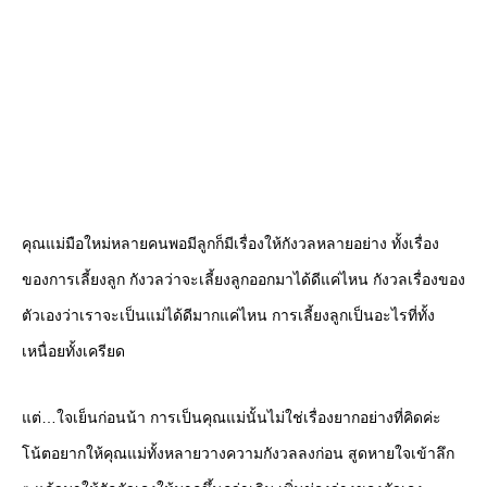
คุณแม่มือใหม่หลายคนพอมีลูกก็มีเรื่องให้กังวลหลายอย่าง ทั้งเรื่อง
ของการเลี้ยงลูก กังวลว่าจะเลี้ยงลูกออกมาได้ดีแค่ไหน กังวลเรื่องของ
ตัวเองว่าเราจะเป็นแม่ได้ดีมากแค่ไหน การเลี้ยงลูกเป็นอะไรที่ทั้ง
เหนื่อยทั้งเครียด
แต่…ใจเย็นก่อนน้า การเป็นคุณแม่นั้นไม่ใช่เรื่องยากอย่างที่คิดค่ะ
โน้ตอยากให้คุณแม่ทั้งหลายวางความกังวลลงก่อน สูดหายใจเข้าลึก