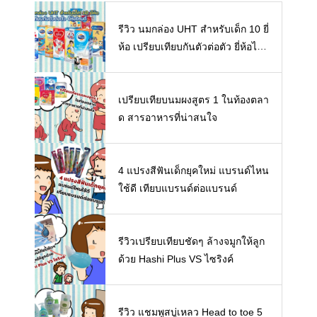
รีวิว นมกล่อง UHT สำหรับเด็ก 10 ยี่
ห้อ เปรียบเทียบกันตัวต่อตัว ยี่ห้อไห
นดี พร้อมแนะวิธีการเลือกนมกล่องใ
ห้ลูก
เปรียบเทียบนมผงสูตร 1 ในท้องตลา
ด สารอาหารที่น่าสนใจ
4 แปรงสีฟันเด็กยุคใหม่ แบรนด์ไหน
ใช้ดี เทียบแบรนด์ต่อแบรนด์
รีวิวเปรียบเทียบชัดๆ ล้างจมูกให้ลูก
ด้วย Hashi Plus VS ไซริงค์
รีวิว แชมพูสบู่เหลว Head to toe 5