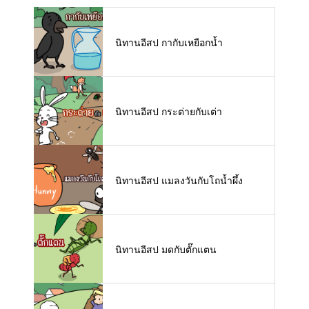
นิทานอีสป กากับเหยือกน้ำ
นิทานอีสป กระต่ายกับเต่า
นิทานอีสป แมลงวันกับโถน้ำผึ้ง
นิทานอีสป มดกับตั๊กแตน