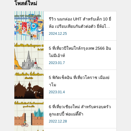
โพสต์ใหม่
รีวิว นมกล่อง UHT สำหรับเด็ก 10 ยี่
ห้อ เปรียบเทียบกันตัวต่อตัว ยี่ห้อไห
นดี พร้อมแนะวิธีการเลือกนมกล่องใ
2024.12.25
ห้ลูก
5 ที่เที่ยวปีใหม่ใกล้กรุงเทพ 2566 อิน
ไม่มีเอ้าท์
2023.01.7
5 พิกัดเช็คอิน ที่เที่ยวโคราช เมืองย่
าโม
2023.01.4
6 ที่เที่ยวเชียงใหม่ สำหรับครอบครัว
ลูกแฮปปี้ พ่อแม่ดี๊ด๊า
2022.12.28