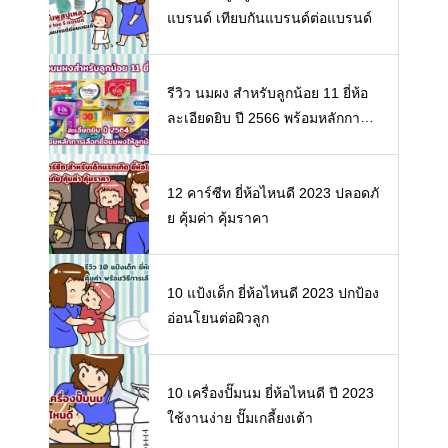
แบรนด์ เทียบกันแบรนด์ต่อแบรนด์
รีวิว นมผง สำหรับลูกน้อย 11 ยี่ห้อ
ละเอียดยิบ ปี 2566 พร้อมหลักการเ
ลือกซื้อนมผงให้ลูกน้อย
12 คาร์ซีท ยี่ห้อไหนดี 2023 ปลอดภั
ย คุ้มค่า คุ้มราคา
10 แป้งเด็ก ยี่ห้อไหนดี 2023 ปกป้อง
อ่อนโยนต่อผิวลูก
10 เครื่องปั๊มนม ยี่ห้อไหนดี ปี 2023
ใช้งานง่าย ปั๊มเกลี้ยงเต้า