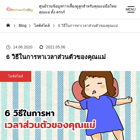
ศูนย์รวมข้อมูลการเลี้ยงดูลูกสำหรับคุณแม่มือใหม่
MENU
คุณแม่ ตั้ง ครรภ์
Blog
ไลฟ์สไตล์
6 วิธีในการหาเวลาส่วนตัวของคุณแม่
14.06.2020
2021.05.06
6 วิธีในการหาเวลาส่วนตัวของคุณแม่
ไลฟ์สไตล์