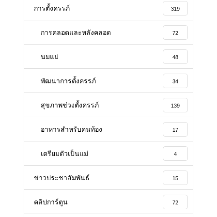
การตั้งครรภ์
319
การคลอดและหลังคลอด
72
นมแม่
48
พัฒนาการตั้งครรภ์
34
สุขภาพช่วงตั้งครรภ์
139
อาหารสําหรับคนท้อง
17
เตรียมตัวเป็นแม่
4
ข่าวประชาสัมพันธ์
15
คลิปการ์ตูน
72