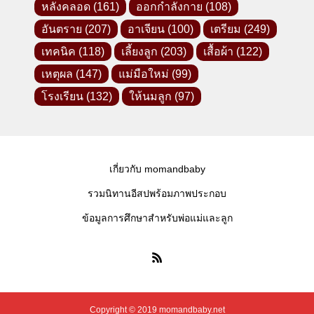
หลังคลอด
(161)
ออกกำลังกาย
(108)
อันตราย
(207)
อาเจียน
(100)
เตรียม
(249)
เทคนิค
(118)
เลี้ยงลูก
(203)
เสื้อผ้า
(122)
เหตุผล
(147)
แม่มือใหม่
(99)
โรงเรียน
(132)
ให้นมลูก
(97)
เกี่ยวกับ momandbaby
รวมนิทานอีสปพร้อมภาพประกอบ
ข้อมูลการศึกษาสำหรับพ่อแม่และลูก
Copyright © 2019 momandbaby.net