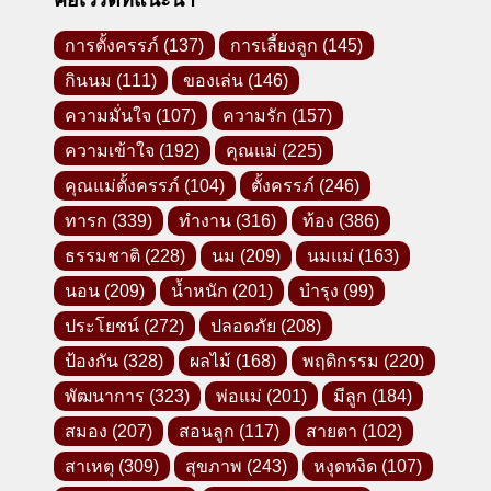
คีย์เวิร์ดที่แนะนำ
การตั้งครรภ์
(137)
การเลี้ยงลูก
(145)
กินนม
(111)
ของเล่น
(146)
ความมั่นใจ
(107)
ความรัก
(157)
ความเข้าใจ
(192)
คุณแม่
(225)
คุณแม่ตั้งครรภ์
(104)
ตั้งครรภ์
(246)
ทารก
(339)
ทำงาน
(316)
ท้อง
(386)
ธรรมชาติ
(228)
นม
(209)
นมแม่
(163)
นอน
(209)
น้ำหนัก
(201)
บำรุง
(99)
ประโยชน์
(272)
ปลอดภัย
(208)
ป้องกัน
(328)
ผลไม้
(168)
พฤติกรรม
(220)
พัฒนาการ
(323)
พ่อแม่
(201)
มีลูก
(184)
สมอง
(207)
สอนลูก
(117)
สายตา
(102)
สาเหตุ
(309)
สุขภาพ
(243)
หงุดหงิด
(107)