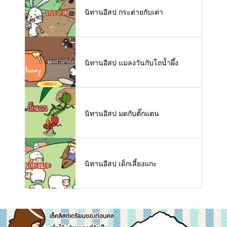
นิทานอีสป กระต่ายกับเต่า
นิทานอีสป แมลงวันกับโถน้ำผึ้ง
นิทานอีสป มดกับตั๊กแตน
นิทานอีสป เด็กเลี้ยงแกะ