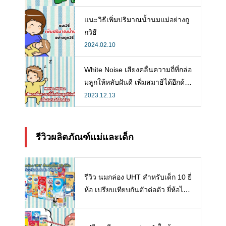
แนะวิธีเพิ่มปริมาณน้ำนมแม่อย่างถู
กวิธี
2024.02.10
White Noise เสียงคลื่นความถี่ที่กล่อ
มลูกให้หลับฝันดี เพิ่มสมาธิได้อีกด้ว
ย
2023.12.13
รีวิวผลิตภัณฑ์แม่และเด็ก
รีวิว นมกล่อง UHT สำหรับเด็ก 10 ยี่
ห้อ เปรียบเทียบกันตัวต่อตัว ยี่ห้อไห
นดี พร้อมแนะวิธีการเลือกนมกล่องใ
ห้ลูก