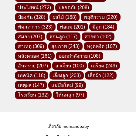
ประโยชน์
(272)
ปลอดภัย
(208)
ป้องกัน
(328)
ผลไม้
(168)
พฤติกรรม
(220)
พัฒนาการ
(323)
พ่อแม่
(201)
มีลูก
(184)
สมอง
(207)
สอนลูก
(117)
สายตา
(102)
สาเหตุ
(309)
สุขภาพ
(243)
หงุดหงิด
(107)
หลังคลอด
(161)
ออกกำลังกาย
(108)
อันตราย
(207)
อาเจียน
(100)
เตรียม
(249)
เทคนิค
(118)
เลี้ยงลูก
(203)
เสื้อผ้า
(122)
เหตุผล
(147)
แม่มือใหม่
(99)
โรงเรียน
(132)
ให้นมลูก
(97)
เกี่ยวกับ momandbaby