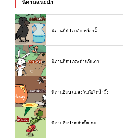
นิทานแนะนำ
นิทานอีสป กากับเหยือกน้ำ
นิทานอีสป กระต่ายกับเต่า
นิทานอีสป แมลงวันกับโถน้ำผึ้ง
นิทานอีสป มดกับตั๊กแตน