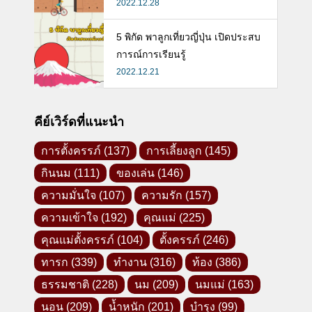
2022.12.28
5 พิกัด พาลูกเที่ยวญี่ปุ่น เปิดประสบ
การณ์การเรียนรู้
2022.12.21
คีย์เวิร์ดที่แนะนำ
การตั้งครรภ์
(137)
การเลี้ยงลูก
(145)
กินนม
(111)
ของเล่น
(146)
ความมั่นใจ
(107)
ความรัก
(157)
ความเข้าใจ
(192)
คุณแม่
(225)
คุณแม่ตั้งครรภ์
(104)
ตั้งครรภ์
(246)
ทารก
(339)
ทำงาน
(316)
ท้อง
(386)
ธรรมชาติ
(228)
นม
(209)
นมแม่
(163)
นอน
(209)
น้ำหนัก
(201)
บำรุง
(99)