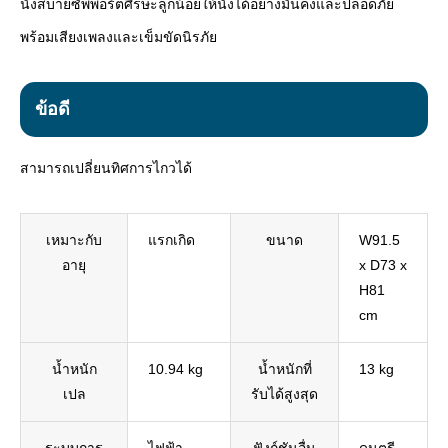
นั่งสบายซัพพอร์ตศีรษะลูกน้อยให้นั่งได้อย่างมั่นคงและปลอดภัย
พร้อมเสียงเพลงและเข็มขัดนิรภัย
ข้อดี
สามารถเปลี่ยนทิศการไกวได้
เหมาะกับ
แรกเกิด
ขนาด
W91.5
อายุ
x D73 x
H81
cm
น้ำหนัก
10.94 kg
น้ำหนักที่
13 kg
เปล
รับได้สูงสุด