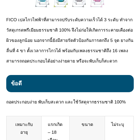
FICO เปลไกวไฟฟ้าที่สามารถปรับระดับความเร็วได้ 3 ระดับ ทำจาก
วัสดุเกรดพรีเมียมธรรมชาติ 100% จึงไม่ก่อให้เกิดการระคายเคืองต่อ
ผิวของลูกน้อย นอกจากนี้ยังมีสายรัดตัวป้องกันการตกถึง 5 จุด ยางกัน
ลื่นที่ 4 ขา ตั้งเวลาการไกวได้ พร้อมกับเพลงธรรมชาติถึง 16 เพลง
สามารถถอดประกอบได้อย่างง่ายดาย หรือจะพับเก็บก็สะดวก
ข้อดี
ถอดประกอบง่าย พับเก็บสะดวก และใช้วัสดุจากธรรมชาติ 100%
เหมาะกับ
แรกเกิด
ขนาด
ไม่ระบุ
อายุ
– 18
เดือน