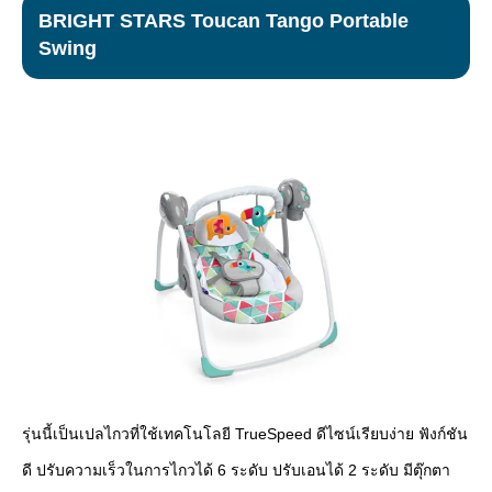
BRIGHT STARS Toucan Tango Portable
Swing
รุ่นนี้เป็นเปลไกวที่ใช้เทคโนโลยี TrueSpeed ดีไซน์เรียบง่าย ฟังก์ชัน
ดี ปรับความเร็วในการไกวได้ 6 ระดับ ปรับเอนได้ 2 ระดับ มีตุ๊กตา