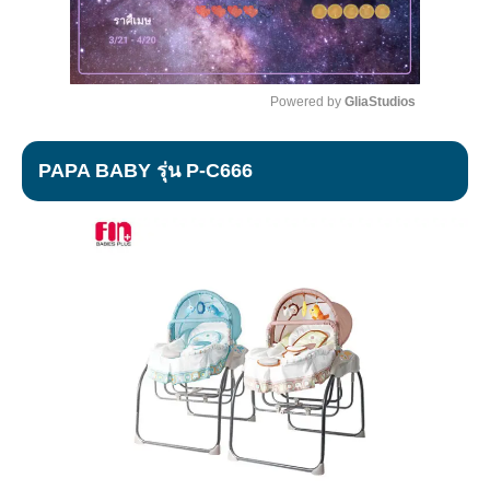
Powered by 
GliaStudios
Mute
PAPA BABY รุ่น P-C666