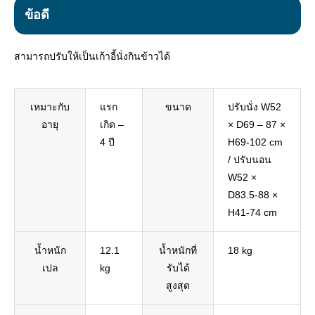
ข้อดี
สามารถปรับให้เป็นเก้าอี้นั่งกินข้าวได้
เหมาะกับ
แรก
ขนาด
ปรับนั่ง W52
อายุ
เกิด –
× D69 – 87 ×
4 ปี
H69-102 cm
/ ปรับนอน
W52 ×
D83.5-88 ×
H41-74 cm
น้ำหนัก
12.1
น้ำหนักที่
18 kg
เปล
kg
รับได้
สูงสุด