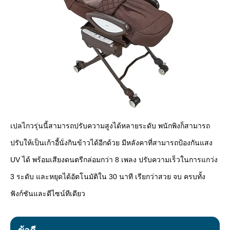
เปลไกวรุ่นนี้สามารถปรับความสูงได้หลายระดับ พนักพิงก็สามารถ
ปรับให้เป็นเก้าอี้นั่งกินข้าวได้อีกด้วย มีหลังคาที่สามารถป้องกันแสง
UV ได้ พร้อมเสียงดนตรีกล่อมกว่า 8 เพลง ปรับความเร็วในการแกว่ง
3 ระดับ และหยุดได้อัตโนมัติใน 30 นาที เรียกว่าสวย จบ ครบทั้ง
ฟังก์ชันและดีไซน์ทีเดียว