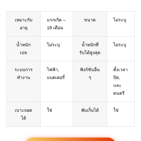
เหมาะกับ
แรกเกิด –
ขนาด
ไม่ระบุ
อายุ
18 เดือน
น้ำหนัก
ไม่ระบุ
น้ำหนักที่
ไม่ระบุ
เปล
รับได้สูงสุด
ระบบการ
ไฟฟ้า,
ฟังก์ชันอื่น
ตั้งเวลา
ทำงาน
แบตเตอรี่
ๆ
ปิด,
และ
ดนตรี
เบาะถอด
ใช่
พับเก็บได้
ใช่
ได้