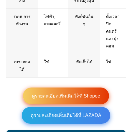
เปล
รับได้สูงสุด
ระบบการ
ไฟฟ้า,
ฟังก์ชันอื่น
ตั้งเวลา
ทำงาน
แบตเตอรี่
ๆ
ปิด,
ดนตรี
และมุ้ง
คลุม
เบาะถอด
ใช่
พับเก็บได้
ใช่
ได้
ดูรายละเอียดเพิ่มเติมได้ที่ Shopee
ดูรายละเอียดเพิ่มเติมได้ที่ LAZADA