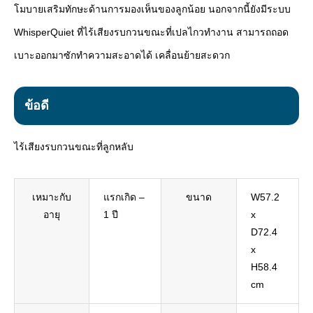
โมบายเสริมทักษะด้านการมองเห็นของลูกน้อย นอกจากนี้ยังมีระบบ
WhisperQuiet ที่ไร้เสียงรบกวนขณะที่เปลไกวทำงาน สามารถถอด
เบาะออกมาซักทำความสะอาดได้ เคลื่อนย้ายสะดวก
ข้อดี
ไร้เสียงรบกวนขณะที่ลูกหลับ
เหมาะกับ
แรกเกิด –
ขนาด
W57.2
อายุ
1 ปี
x
D72.4
x
H58.4
cm