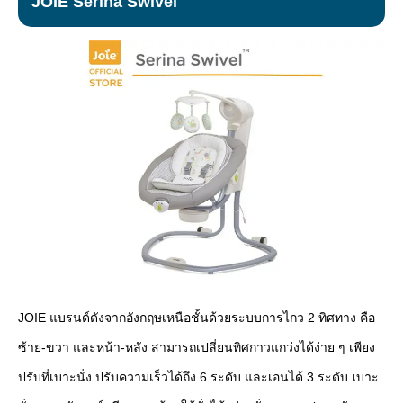
JOIE Serina Swivel
JOIE แบรนด์ดังจากอังกฤษเหนือชั้นด้วยระบบการไกว 2 ทิศทาง คือ
ซ้าย-ขวา และหน้า-หลัง สามารถเปลี่ยนทิศกาวแกว่งได้ง่าย ๆ เพียง
ปรับที่เบาะนั่ง ปรับความเร็วได้ถึง 6 ระดับ และเอนได้ 3 ระดับ เบาะ