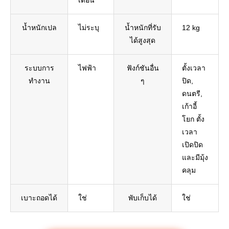
น้ำหนักเปล
ไม่ระบุ
น้ำหนักที่รับ
12 kg
ได้สูงสุด
ระบบการ
ไฟฟ้า
ฟังก์ชันอื่น
ตั้งเวลา
ทำงาน
ๆ
ปิด,
ดนตรี,
เก้าอี้
โยก ตั้ง
เวลา
เปิดปิด
และมีมุ้ง
คลุม
เบาะถอดได้
ใช่
พับเก็บได้
ใช่