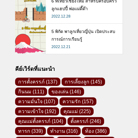
6 ที่เที่ยวเชียงใหม่ สำหรับครอบครัว
ลูกแฮปปี้ พ่อแม่ดี๊ด๊า
2022.12.28
5 พิกัด พาลูกเที่ยวญี่ปุ่น เปิดประสบ
การณ์การเรียนรู้
2022.12.21
คีย์เวิร์ดที่แนะนำ
การตั้งครรภ์
(137)
การเลี้ยงลูก
(145)
กินนม
(111)
ของเล่น
(146)
ความมั่นใจ
(107)
ความรัก
(157)
ความเข้าใจ
(192)
คุณแม่
(225)
คุณแม่ตั้งครรภ์
(104)
ตั้งครรภ์
(246)
Facebook -คุณแม่ลูกอ่อน-
ทารก
(339)
ทำงาน
(316)
ท้อง
(386)