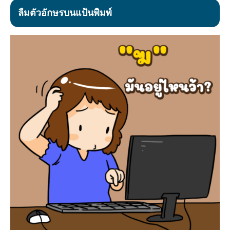
ลืมตัวอักษรบนแป้นพิมพ์