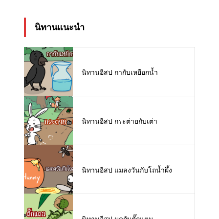
นิทานแนะนำ
นิทานอีสป กากับเหยือกน้ำ
นิทานอีสป กระต่ายกับเต่า
นิทานอีสป แมลงวันกับโถน้ำผึ้ง
นิทานอีสป มดกับตั๊กแตน