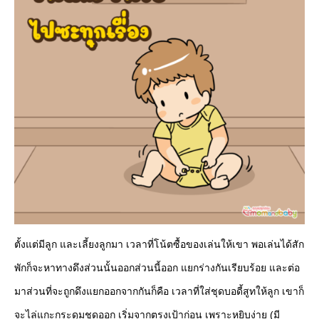
ตั้งแต่มีลูก และเลี้ยงลูกมา เวลาที่โน้ตซื้อของเล่นให้เขา พอเล่นได้สัก
พักก็จะหาทางดึงส่วนนั้นออกส่วนนี้ออก แยกร่างกันเรียบร้อย และต่อ
มาส่วนที่จะถูกดึงแยกออกจากกันก็คือ เวลาที่ใส่ชุดบอดี้สูทให้ลูก เขาก็
จะไล่แกะกระดุมชุดออก เริ่มจากตรงเป้าก่อน เพราะหยิบง่าย (มี