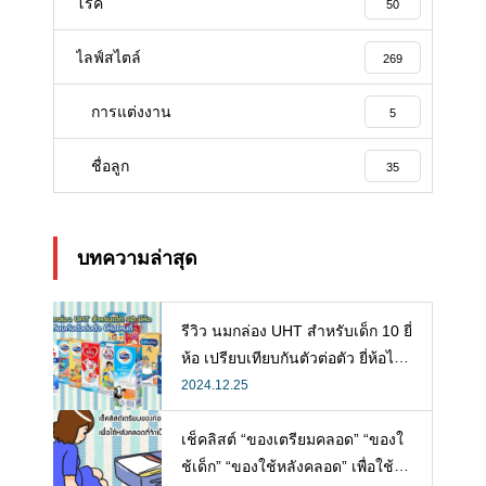
โรค
50
ไลฟ์สไตล์
269
การแต่งงาน
5
ชื่อลูก
35
บทความล่าสุด
รีวิว นมกล่อง UHT สำหรับเด็ก 10 ยี่
ห้อ เปรียบเทียบกันตัวต่อตัว ยี่ห้อไห
นดี พร้อมแนะวิธีการเลือกนมกล่องใ
2024.12.25
ห้ลูก
เช็คลิสต์ “ของเตรียมคลอด” “ของใ
ช้เด็ก” “ของใช้หลังคลอด” เพื่อใช้ห