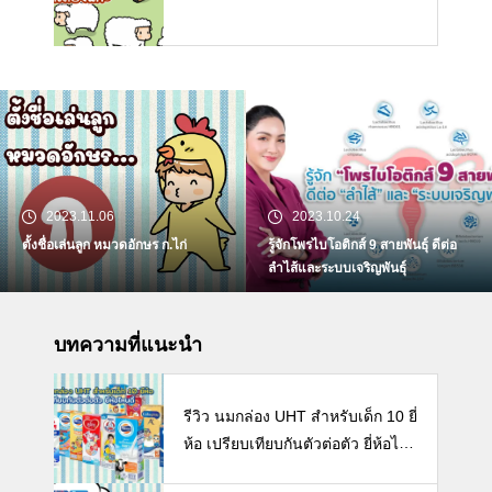
2023.11.06
2023.10.24
ตั้งชื่อเล่นลูก หมวดอักษร ก.ไก่
รู้จักโพรไบโอติกส์ 9 สายพันธุ์ ดีต่อ
ลำไส้และระบบเจริญพันธุ์
บทความที่แนะนำ
รีวิว นมกล่อง UHT สำหรับเด็ก 10 ยี่
ห้อ เปรียบเทียบกันตัวต่อตัว ยี่ห้อไห
นดี พร้อมแนะวิธีการเลือกนมกล่องใ