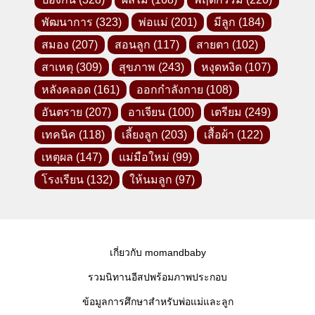
พัฒนาการ
(323)
พ่อแม่
(201)
มีลูก
(184)
สมอง
(207)
สอนลูก
(117)
สายตา
(102)
สาเหตุ
(309)
สุขภาพ
(243)
หงุดหงิด
(107)
หลังคลอด
(161)
ออกกำลังกาย
(108)
อันตราย
(207)
อาเจียน
(100)
เตรียม
(249)
เทคนิค
(118)
เลี้ยงลูก
(203)
เสื้อผ้า
(122)
เหตุผล
(147)
แม่มือใหม่
(99)
โรงเรียน
(132)
ให้นมลูก
(97)
เกี่ยวกับ momandbaby
รวมนิทานอีสปพร้อมภาพประกอบ
ข้อมูลการศึกษาสำหรับพ่อแม่และลูก