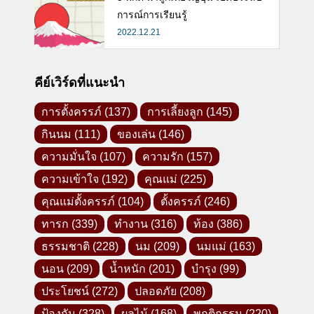
การณ์การเรียนรู้
2022.12.21
คีย์เวิร์ดที่แนะนำ
การตั้งครรภ์
(137)
การเลี้ยงลูก
(145)
กินนม
(111)
ของเล่น
(146)
ความมั่นใจ
(107)
ความรัก
(157)
ความเข้าใจ
(192)
คุณแม่
(225)
คุณแม่ตั้งครรภ์
(104)
ตั้งครรภ์
(246)
ทารก
(339)
ทำงาน
(316)
ท้อง
(386)
ธรรมชาติ
(228)
นม
(209)
นมแม่
(163)
นอน
(209)
น้ำหนัก
(201)
บำรุง
(99)
ประโยชน์
(272)
ปลอดภัย
(208)
ป้องกัน
(328)
ผลไม้
(168)
พฤติกรรม
(220)