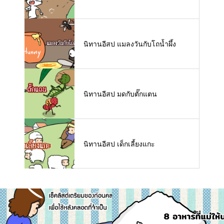
นิทานอีสป แมลงวันกับโถน้ำผึ้ง
นิทานอีสป มดกับตั๊กแตน
นิทานอีสป เด็กเลี้ยงแกะ