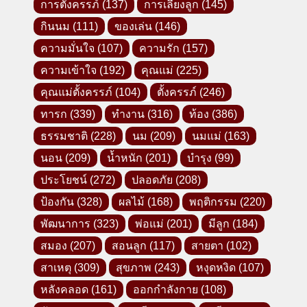
การตั้งครรภ์
(137)
การเลี้ยงลูก
(145)
กินนม
(111)
ของเล่น
(146)
ความมั่นใจ
(107)
ความรัก
(157)
ความเข้าใจ
(192)
คุณแม่
(225)
คุณแม่ตั้งครรภ์
(104)
ตั้งครรภ์
(246)
ทารก
(339)
ทำงาน
(316)
ท้อง
(386)
ธรรมชาติ
(228)
นม
(209)
นมแม่
(163)
นอน
(209)
น้ำหนัก
(201)
บำรุง
(99)
ประโยชน์
(272)
ปลอดภัย
(208)
ป้องกัน
(328)
ผลไม้
(168)
พฤติกรรม
(220)
พัฒนาการ
(323)
พ่อแม่
(201)
มีลูก
(184)
สมอง
(207)
สอนลูก
(117)
สายตา
(102)
สาเหตุ
(309)
สุขภาพ
(243)
หงุดหงิด
(107)
หลังคลอด
(161)
ออกกำลังกาย
(108)