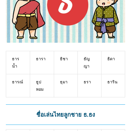
ธาร
ธารา
ธิชา
ธัญ
ธิดา
น้ำ
ญา
ธารณ์
ธูป
ธุมา
ธรา
ธาริน
หอม
ชื่อเล่นไทยลูกชาย ธ.ธง