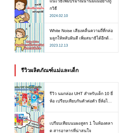
แนะวิธีเพิ่มปริมาณน้ำนมแม่อย่างถู
กวิธี
2024.02.10
White Noise เสียงคลื่นความถี่ที่กล่อ
มลูกให้หลับฝันดี เพิ่มสมาธิได้อีกด้ว
ย
2023.12.13
รีวิวผลิตภัณฑ์แม่และเด็ก
รีวิว นมกล่อง UHT สำหรับเด็ก 10 ยี่
ห้อ เปรียบเทียบกันตัวต่อตัว ยี่ห้อไห
นดี พร้อมแนะวิธีการเลือกนมกล่องใ
ห้ลูก
เปรียบเทียบนมผงสูตร 1 ในท้องตลา
ด สารอาหารที่น่าสนใจ