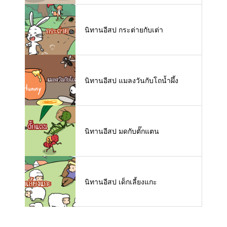
นิทานอีสป กระต่ายกับเต่า
นิทานอีสป แมลงวันกับโถน้ำผึ้ง
นิทานอีสป มดกับตั๊กแตน
นิทานอีสป เด็กเลี้ยงแกะ