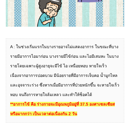
A : ในช่วงเริ่มแรกในบางรายอาจไม่แสดงอาการ ในขณะที่บาง
รายมีอาการไอมาก่อน บางรายมีไข้ก่อน และไอมีเสมหะ ในบาง
รายโดยเฉพาะผู้สูงอายุจะมีไข้ ไอ เหนื่อยหอบ หายใจเร็ว
เนื่องจากอาการปอดบวม มีน้อยรายที่มีอาการเจ็บคอ น้ำมูกไหล
และอุจจาระร่วง ซึ่งหากเมื่อมีอาการที่ป่วยหนักขึ้น จะหายใจเร็ว
หอบ จนถึงการหายใจล้มเหลว และทำให้ช็อคได้
**อาการไข้ คือ ร่างกายจะมีอุณหภูมิอยู่ที่ 37.5 องศาเซลเซียส
หรือมากกว่า เป็นเวลาต่อเนื่องกัน 2 วัน