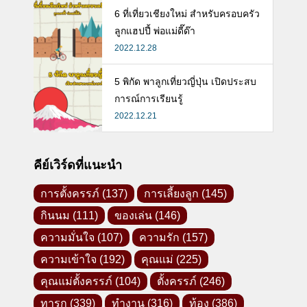
6 ที่เที่ยวเชียงใหม่ สำหรับครอบครัว
ลูกแฮปปี้ พ่อแม่ดี๊ด๊า
2022.12.28
5 พิกัด พาลูกเที่ยวญี่ปุ่น เปิดประสบ
การณ์การเรียนรู้
2022.12.21
คีย์เวิร์ดที่แนะนำ
การตั้งครรภ์
(137)
การเลี้ยงลูก
(145)
กินนม
(111)
ของเล่น
(146)
ความมั่นใจ
(107)
ความรัก
(157)
ความเข้าใจ
(192)
คุณแม่
(225)
คุณแม่ตั้งครรภ์
(104)
ตั้งครรภ์
(246)
ทารก
(339)
ทำงาน
(316)
ท้อง
(386)