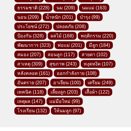
ธรรมชาติ
(228)
นม
(209)
นมแม่
(163)
นอน
(209)
น้ำหนัก
(201)
บำรุง
(99)
ประโยชน์
(272)
ปลอดภัย
(208)
ป้องกัน
(328)
ผลไม้
(168)
พฤติกรรม
(220)
พัฒนาการ
(323)
พ่อแม่
(201)
มีลูก
(184)
สมอง
(207)
สอนลูก
(117)
สายตา
(102)
สาเหตุ
(309)
สุขภาพ
(243)
หงุดหงิด
(107)
หลังคลอด
(161)
ออกกำลังกาย
(108)
อันตราย
(207)
อาเจียน
(100)
เตรียม
(249)
เทคนิค
(118)
เลี้ยงลูก
(203)
เสื้อผ้า
(122)
เหตุผล
(147)
แม่มือใหม่
(99)
โรงเรียน
(132)
ให้นมลูก
(97)