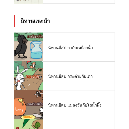
นิทานแนะนำ
นิทานอีสป กากับเหยือกน้ำ
นิทานอีสป กระต่ายกับเต่า
นิทานอีสป แมลงวันกับโถน้ำผึ้ง