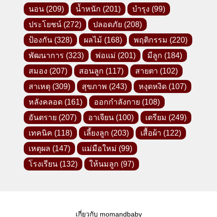
นอน
(209)
น้ำหนัก
(201)
บำรุง
(99)
ประโยชน์
(272)
ปลอดภัย
(208)
ป้องกัน
(328)
ผลไม้
(168)
พฤติกรรม
(220)
พัฒนาการ
(323)
พ่อแม่
(201)
มีลูก
(184)
สมอง
(207)
สอนลูก
(117)
สายตา
(102)
สาเหตุ
(309)
สุขภาพ
(243)
หงุดหงิด
(107)
หลังคลอด
(161)
ออกกำลังกาย
(108)
อันตราย
(207)
อาเจียน
(100)
เตรียม
(249)
เทคนิค
(118)
เลี้ยงลูก
(203)
เสื้อผ้า
(122)
เหตุผล
(147)
แม่มือใหม่
(99)
โรงเรียน
(132)
ให้นมลูก
(97)
Facebook -คุณแม่ลูกอ่อน-
เกี่ยวกับ momandbaby