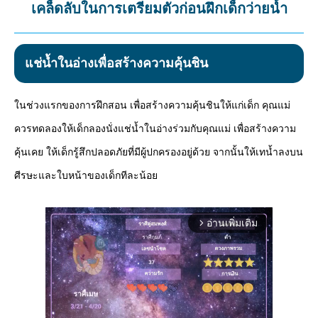
เคล็ดลับในการเตรียมตัวก่อนฝึกเด็กว่ายน้ำ
แช่น้ำในอ่างเพื่อสร้างความคุ้นชิน
ในช่วงแรกของการฝึกสอน เพื่อสร้างความคุ้นชินให้แก่เด็ก คุณแม่
ควรทดลองให้เด็กลองนั่งแช่น้ำในอ่างร่วมกับคุณแม่ เพื่อสร้างความ
คุ้นเคย ให้เด็กรู้สึกปลอดภัยที่มีผู้ปกครองอยู่ด้วย จากนั้นให้เทน้ำลงบน
ศีรษะและใบหน้าของเด็กทีละน้อย
อ่านเพิ่มเติม
arrow_forward_ios