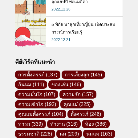
ลูกแฮปปี้ พ่อแม่ดี๊ด๊า
2022.12.28
5 พิกัด พาลูกเที่ยวญี่ปุ่น เปิดประสบ
การณ์การเรียนรู้
2022.12.21
คีย์เวิร์ดที่แนะนำ
การตั้งครรภ์
(137)
การเลี้ยงลูก
(145)
กินนม
(111)
ของเล่น
(146)
ความมั่นใจ
(107)
ความรัก
(157)
ความเข้าใจ
(192)
คุณแม่
(225)
คุณแม่ตั้งครรภ์
(104)
ตั้งครรภ์
(246)
ทารก
(339)
ทำงาน
(316)
ท้อง
(386)
ธรรมชาติ
(228)
นม
(209)
นมแม่
(163)