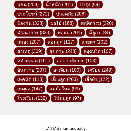
นอน
(209)
น้ำหนัก
(201)
บำรุง
(99)
ประโยชน์
(272)
ปลอดภัย
(208)
ป้องกัน
(328)
ผลไม้
(168)
พฤติกรรม
(220)
พัฒนาการ
(323)
พ่อแม่
(201)
มีลูก
(184)
สมอง
(207)
สอนลูก
(117)
สายตา
(102)
สาเหตุ
(309)
สุขภาพ
(243)
หงุดหงิด
(107)
หลังคลอด
(161)
ออกกำลังกาย
(108)
อันตราย
(207)
อาเจียน
(100)
เตรียม
(249)
เทคนิค
(118)
เลี้ยงลูก
(203)
เสื้อผ้า
(122)
เหตุผล
(147)
แม่มือใหม่
(99)
โรงเรียน
(132)
ให้นมลูก
(97)
เกี่ยวกับ momandbaby