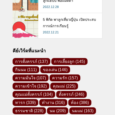
ลูกแฮปปี้ พ่อแม่ดี๊ด๊า
2022.12.28
5 พิกัด พาลูกเที่ยวญี่ปุ่น เปิดประสบ
การณ์การเรียนรู้
2022.12.21
คีย์เวิร์ดที่แนะนำ
การตั้งครรภ์
(137)
การเลี้ยงลูก
(145)
กินนม
(111)
ของเล่น
(146)
ความมั่นใจ
(107)
ความรัก
(157)
ความเข้าใจ
(192)
คุณแม่
(225)
คุณแม่ตั้งครรภ์
(104)
ตั้งครรภ์
(246)
ทารก
(339)
ทำงาน
(316)
ท้อง
(386)
ธรรมชาติ
(228)
นม
(209)
นมแม่
(163)