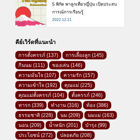
5 พิกัด พาลูกเที่ยวญี่ปุ่น เปิดประสบ
การณ์การเรียนรู้
2022.12.21
คีย์เวิร์ดที่แนะนำ
การตั้งครรภ์
(137)
การเลี้ยงลูก
(145)
กินนม
(111)
ของเล่น
(146)
ความมั่นใจ
(107)
ความรัก
(157)
ความเข้าใจ
(192)
คุณแม่
(225)
คุณแม่ตั้งครรภ์
(104)
ตั้งครรภ์
(246)
ทารก
(339)
ทำงาน
(316)
ท้อง
(386)
ธรรมชาติ
(228)
นม
(209)
นมแม่
(163)
นอน
(209)
น้ำหนัก
(201)
บำรุง
(99)
ประโยชน์
(272)
ปลอดภัย
(208)