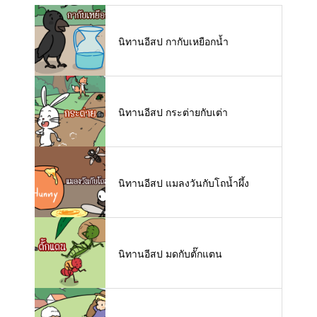
นิทานอีสป กากับเหยือกน้ำ
นิทานอีสป กระต่ายกับเต่า
นิทานอีสป แมลงวันกับโถน้ำผึ้ง
นิทานอีสป มดกับตั๊กแตน