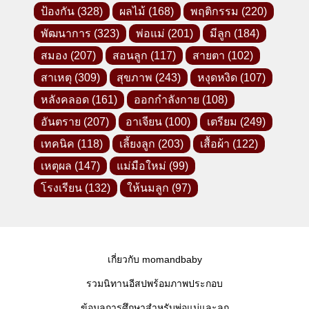
ป้องกัน
(328)
ผลไม้
(168)
พฤติกรรม
(220)
พัฒนาการ
(323)
พ่อแม่
(201)
มีลูก
(184)
สมอง
(207)
สอนลูก
(117)
สายตา
(102)
สาเหตุ
(309)
สุขภาพ
(243)
หงุดหงิด
(107)
หลังคลอด
(161)
ออกกำลังกาย
(108)
อันตราย
(207)
อาเจียน
(100)
เตรียม
(249)
เทคนิค
(118)
เลี้ยงลูก
(203)
เสื้อผ้า
(122)
เหตุผล
(147)
แม่มือใหม่
(99)
โรงเรียน
(132)
ให้นมลูก
(97)
เกี่ยวกับ momandbaby
รวมนิทานอีสปพร้อมภาพประกอบ
ข้อมูลการศึกษาสำหรับพ่อแม่และลูก