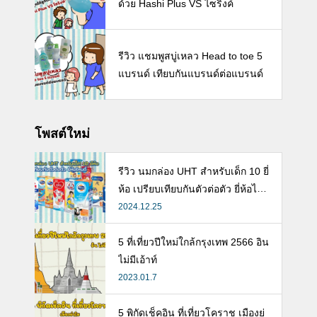
ด้วย Hashi Plus VS ไซริงค์
รีวิว แชมพูสบู่เหลว Head to toe 5
แบรนด์ เทียบกันแบรนด์ต่อแบรนด์
โพสต์ใหม่
รีวิว นมกล่อง UHT สำหรับเด็ก 10 ยี่
ห้อ เปรียบเทียบกันตัวต่อตัว ยี่ห้อไห
นดี พร้อมแนะวิธีการเลือกนมกล่องใ
2024.12.25
ห้ลูก
5 ที่เที่ยวปีใหม่ใกล้กรุงเทพ 2566 อิน
ไม่มีเอ้าท์
2023.01.7
5 พิกัดเช็คอิน ที่เที่ยวโคราช เมืองย่