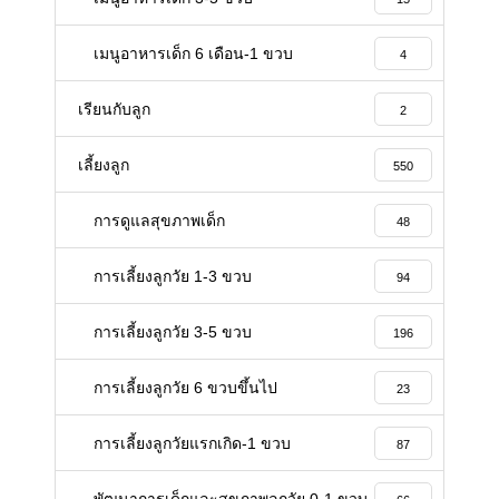
เมนูอาหารเด็ก 6 เดือน-1 ขวบ
4
เรียนกับลูก
2
เลี้ยงลูก
550
การดูแลสุขภาพเด็ก
48
การเลี้ยงลูกวัย 1-3 ขวบ
94
การเลี้ยงลูกวัย 3-5 ขวบ
196
การเลี้ยงลูกวัย 6 ขวบขึ้นไป
23
การเลี้ยงลูกวัยแรกเกิด-1 ขวบ
87