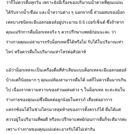
ว่าก็ไม่ควรดื่มทุกวัน เพราะยังมีเรื่องของปริมาณน้ำตาลที่คุณแม่จะ
ได้รับจากน้ำเชื่อม และน้ำหวานต่าง ๆ นอกจากนี้ ส่วนผสมของม็อก
เทลบางชนิดจะมีแอลกอฮอล์อยู่ประมาณ 0.5 เปอร์เซ็นต์ ซึ่งถ้าหาก
คุณแม่รักการดื่มม็อกเทลจริง ๆ ควรปรึกษาแพทย์ก่อนนะคะ ว่า
ร่างกายคุณแม่สามารถรับม็อกเทลนี้ได้หรือไม่ รับได้ในปริมาณเท่า
ไหร่ หรือควรดื่มในปริมาณเท่าไหร่ต่อสัปดาห์
แม้ว่าม็อกเทลจะเป็นเครืองดื่มที่ทำเลียนแบบค็อกเทลจะมีแอลกอฮอล์
บ้างแต่ก็น้อยมาก ๆ คุณแม่ท้องสามารถดื่มได้ แต่ก็ไม่ควรดื่มมากเกิน
ไป เนื่องจากความหวานของส่วนผสมต่าง ๆ ในม็อกเทล จะสะสมใน
ร่างกายของคุณแม่ซึ่งมีผลต่อลูกน้อยในครรภ์ เสี่ยงต่ออาการ
แทรกซ้อนได้ในช่วงไตรมาสสุดท้ายของการตั้งครรภ์ได้ ดื่มได้แต่
ควรอยู่ในปริมาณที่พอดี หรือจะปรึกษาแพทย์ก่อนการดื่มก็จะดีมากค่ะ
เพราะร่างกายของคุณแม่แต่ละอาจรับได้ไม่เท่ากัน