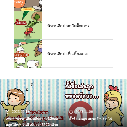
นิทานอีสป มดกับตั๊กแตน
นิทานอีสป เด็กเลี้ยงแกะ
2023.12.13
2023.11.06
White Noise เสียงคลื่นความถี่ที่กล่อ
ตั้งชื่อเล่นลูก หมวดอักษร ก.ไก่
มลูกให้หลับฝันดี เพิ่มสมาธิได้อีกด้วย