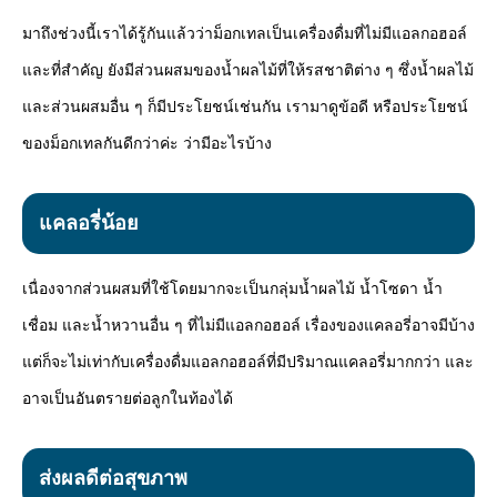
มาถึงช่วงนี้เราได้รู้กันแล้วว่าม็อกเทลเป็นเครื่องดื่มที่ไม่มีแอลกอฮอล์
และที่สำคัญ ยังมีส่วนผสมของน้ำผลไม้ที่ให้รสชาติต่าง ๆ ซึ่งน้ำผลไม้
และส่วนผสมอื่น ๆ ก็มีประโยชน์เช่นกัน เรามาดูข้อดี หรือประโยชน์
ของม็อกเทลกันดีกว่าค่ะ ว่ามีอะไรบ้าง
แคลอรี่น้อย
เนื่องจากส่วนผสมที่ใช้โดยมากจะเป็นกลุ่มน้ำผลไม้ น้ำโซดา น้ำ
เชื่อม และน้ำหวานอื่น ๆ ที่ไม่มีแอลกอฮอล์ เรื่องของแคลอรี่อาจมีบ้าง
แต่ก็จะไม่เท่ากับเครื่องดื่มแอลกอฮอล์ที่มีปริมาณแคลอรี่มากกว่า และ
อาจเป็นอันตรายต่อลูกในท้องได้
ส่งผลดีต่อสุขภาพ