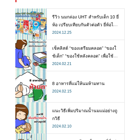
รีวิว นมกล่อง UHT สำหรับเด็ก 10 ยี่
ห้อ เปรียบเทียบกันตัวต่อตัว ยี่ห้อไห
นดี พร้อมแนะวิธีการเลือกนมกล่องใ
2024.12.25
ห้ลูก
เช็คลิสต์ “ของเตรียมคลอด” “ของใ
ช้เด็ก” “ของใช้หลังคลอด” เพื่อใช้ห
ลังคลอดที่จำเป็น
2024.02.21
8 อาหารที่แม่ให้นมห้ามทาน
2024.02.15
แนะวิธีเพิ่มปริมาณน้ำนมแม่อย่างถู
กวิธี
2024.02.10