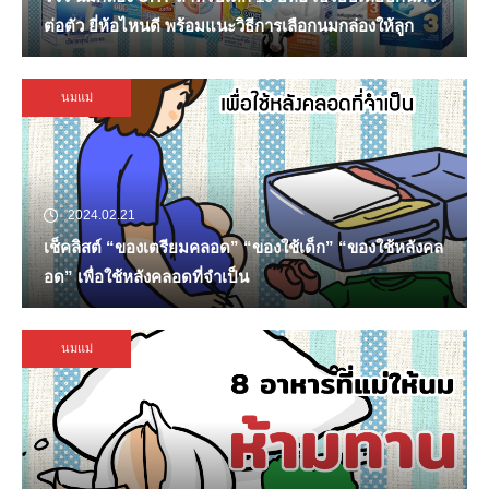
ต่อตัว ยี่ห้อไหนดี พร้อมแนะวิธีการเลือกนมกล่องให้ลูก
นมแม่
2024.02.21
เช็คลิสต์ “ของเตรียมคลอด” “ของใช้เด็ก” “ของใช้หลังคล
อด” เพื่อใช้หลังคลอดที่จำเป็น
นมแม่