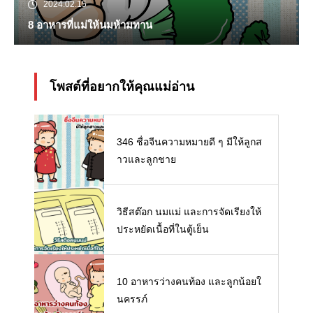
2024.02.15
8 อาหารที่แม่ให้นมห้ามทาน
โพสต์ที่อยากให้คุณแม่อ่าน
346 ชื่อจีนความหมายดี ๆ มีให้ลูกส
าวและลูกชาย
วิธีสต๊อก นมแม่ และการจัดเรียงให้
ประหยัดเนื้อที่ในตู้เย็น
10 อาหารว่างคนท้อง และลูกน้อยใ
นครรภ์