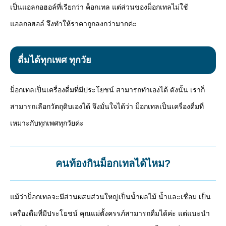
เป็นแอลกอฮอล์ที่เรียกว่า ค็อกเทล แต่ส่วนของม็อกเทลไม่ใช้
แอลกอฮอล์ จึงทำให้ราคาถูกลงกว่ามากค่ะ
ดื่มได้ทุกเพศ ทุกวัย
ม็อกเทลเป็นเครื่องดื่มที่มีประโยชน์ สามารถทำเองได้ ดังนั้น เราก็
สามารถเลือกวัตถุดิบเองได้ จึงมั่นใจได้ว่า ม็อกเทลเป็นเครื่องดื่มที่
เหมาะกับทุกเพศทุกวัยค่ะ
คนท้องกินม็อกเทลได้ไหม?
แม้ว่าม็อกเทลจะมีส่วนผสมส่วนใหญ่เป็นน้ำผลไม้ น้ำและเชื่อม เป็น
เครื่องดื่มที่มีประโยชน์ คุณแม่ตั้งครรภ์สามารถดื่มได้ค่ะ แต่แนะนำ