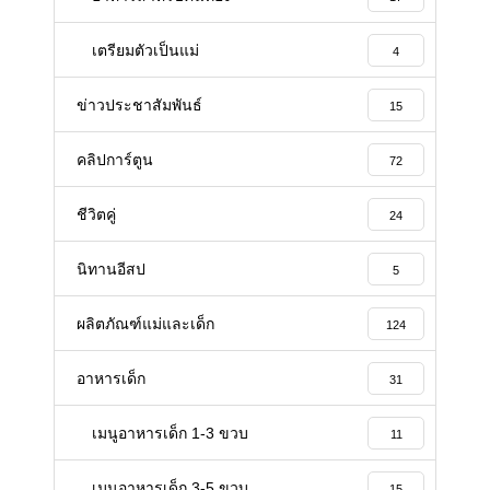
เตรียมตัวเป็นแม่
4
ข่าวประชาสัมพันธ์
15
คลิปการ์ตูน
72
ชีวิตคู่
24
นิทานอีสป
5
ผลิตภัณฑ์แม่และเด็ก
124
อาหารเด็ก
31
เมนูอาหารเด็ก 1-3 ขวบ
11
เมนูอาหารเด็ก 3-5 ขวบ
15