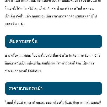
เพราะในส่วนผสมของม็อกเทลจะเป็นส่วนผสมที่มีประโยชน์เป็นส่วน
ใหญ่ ซึ่งได้แก่ ผลไม้ สมุนไพร ผักสด น้ำมะพร้าว หรือน้ำเลมอน
เป็นต้น ดังนั้นแล้ว คุณแม่จะได้สารอาหารจากส่วนผสมเหล่านี้ไป
แบบเต็ม ๆ ค่ะ
เพิ่มความสดชื่น
บางครั้งคุณแม่ท้องก็อยากดื่มอะไรที่สดชื่นในวันที่อากาศร้อน ๆ บ้าง
ม็อกเทลนับเป็นหนึ่งเครื่องดื่มที่คุณแม่สามารถดื่มได้ค่ะ เป็นการ
รีเฟรชร่างกายได้ดีทีเดียว
ราคาสบายกระเป๋า
โดยทั่วไปแล้วราคาส่วนผสมของเครื่องดื่มที่แพงมักมาจากส่วนผสมที่