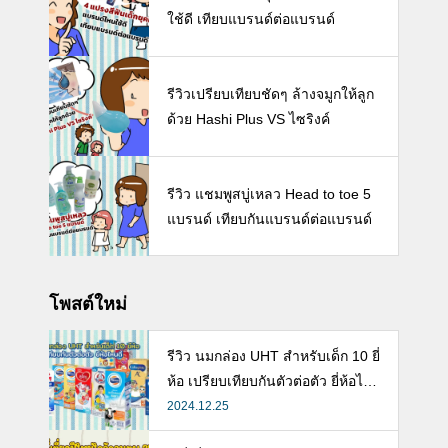
ใช้ดี เทียบแบรนด์ต่อแบรนด์
รีวิวเปรียบเทียบชัดๆ ล้างจมูกให้ลูก
ด้วย Hashi Plus VS ไซริงค์
รีวิว แชมพูสบู่เหลว Head to toe 5
แบรนด์ เทียบกันแบรนด์ต่อแบรนด์
โพสต์ใหม่
รีวิว นมกล่อง UHT สำหรับเด็ก 10 ยี่
ห้อ เปรียบเทียบกันตัวต่อตัว ยี่ห้อไห
นดี พร้อมแนะวิธีการเลือกนมกล่องใ
2024.12.25
Facebook -คุณแม่ลูกอ่อน-
ห้ลูก