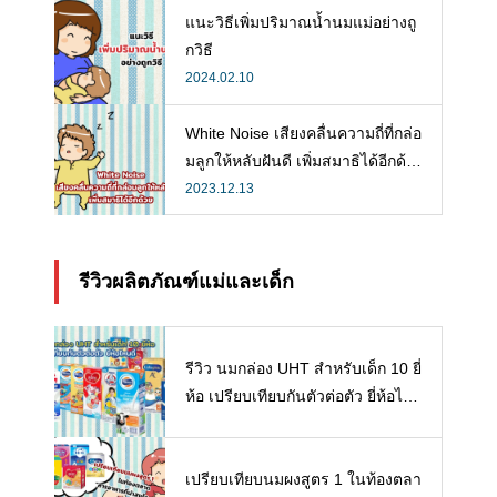
แนะวิธีเพิ่มปริมาณน้ำนมแม่อย่างถู
กวิธี
2024.02.10
White Noise เสียงคลื่นความถี่ที่กล่อ
มลูกให้หลับฝันดี เพิ่มสมาธิได้อีกด้ว
ย
2023.12.13
รีวิวผลิตภัณฑ์แม่และเด็ก
รีวิว นมกล่อง UHT สำหรับเด็ก 10 ยี่
ห้อ เปรียบเทียบกันตัวต่อตัว ยี่ห้อไห
นดี พร้อมแนะวิธีการเลือกนมกล่องใ
ห้ลูก
เปรียบเทียบนมผงสูตร 1 ในท้องตลา