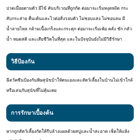
ปวดเมื่อยตามตัว มีไข้ คันบริเวณที่ถูกกัด ต่อมาจะเริ่มหงุดหงิด กระ
สับกระส่าย ตื่นเต้นและไวต่อสิ่งรอบตัว ไม่ชอบแสง ไม่ชอบลม มี
น้ำลายไหล กล้ามเนื้อเกร็งและกระตุก ต่อมาจะเริ่มเพ้อ คลั่ง ชัก กลัว
น้ำ หมดสติ และเสียชีวิตในที่สุด และในปัจจุบันยังไม่มีวิธีรักษา
วิธีป้องกัน
ฉีดวัคซีนป้องกันพิษสุนัขบ้าให้ตนเองและสัตว์เลี้ยงในบ้านไม่เข้าใกล้
หรือเล่นกับสุนัขที่ไม่คุ้นเคย
การรักษาเบื้องต้น
หากถูกสัตว์เลี้ยงกัดให้รีบล้างแผลด้วยสบู่และน้ำสะอาด เช็ดให้แห้ง