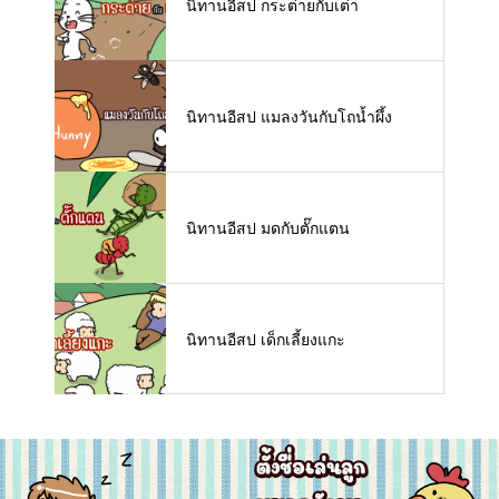
นิทานอีสป กระต่ายกับเต่า
นิทานอีสป แมลงวันกับโถน้ำผึ้ง
นิทานอีสป มดกับตั๊กแตน
นิทานอีสป เด็กเลี้ยงแกะ