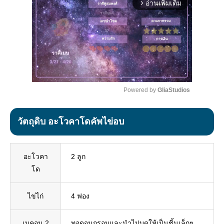
อ่านเพิ่มเติม
arrow_forward_ios
Powered by 
GliaStudios
Mute
วัตถุดิบ อะโวคาโดคัพไข่อบ
อะโวคา
2 ลูก
โด
ไข่ไก่
4 ฟอง
เบคอน 2
ทอดจนกรอบและนำไปบดให้เป็นชิ้นเล็กๆ