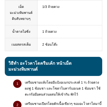
เม็ด
1/3 ถ้วยตวง
มะม่วงหิมพานต์
ดิบสับหยาบๆ
น้ำตาลไอซิ่ง
1 ถ้วยตวง
เนยสดรสเค็ม
2 ช้อนโต๊ะ
วิธีทำ อะโวคาโดครีมเค้ก หน้าเม็ด
มะม่วงหิมพานต์
เตรียมชามแห้งโดยมีแป้งอเนกประสงค์ 1 ¼ ถ้วยตวง
ผงฟู 1 ช้อนชา และโซดาไบคาร์บอเนต 1 ช้อนชา ใช้
ตะกร้อมือคนส่วนผสมให้เข้ากัน พักไว้
เตรียมชามเปียกโดยตักเนื้อเขียวๆ ของอะโวคาโดมาบี้