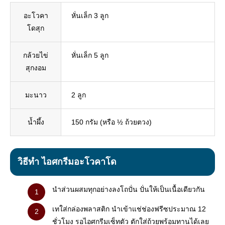
อะโวคา
หั่นเล็ก 3 ลูก
โดสุก
กล้วยไข่
หั่นเล็ก 5 ลูก
สุกงอม
มะนาว
2 ลูก
น้ำผึ้ง
150 กรัม (หรือ ½ ถ้วยตวง)
วิธีทำ ไอศกรีมอะโวคาโด
นำส่วนผสมทุกอย่างลงโถปั่น ปั่นให้เป็นเนื้อเดียวกัน
เทใส่กล่องพลาสติก นำเข้าแช่ช่องฟรีซประมาณ 12
ชั่วโมง รอไอศกรีมเซ็ทตัว ตักใส่ถ้วยพร้อมทานได้เลย