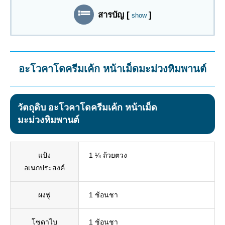
สารบัญ
[
]
show
อะโวคาโดครีมเค้ก หน้าเม็ดมะม่วงหิมพานต์
วัตถุดิบ อะโวคาโดครีมเค้ก หน้าเม็ด
มะม่วงหิมพานต์
แป้ง
1 ¼ ถ้วยตวง
อเนกประสงค์
ผงฟู
1 ช้อนชา
โซดาไบ
1 ช้อนชา