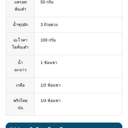
แครอท
50 กรัม
หั่นเต๋า
น้ำซุปผัก
3 ถ้วยตวง
อะโวคา
100 กรัม
โดหั่นเต๋า
น้ำ
1 ช้อนชา
มะนาว
เกลือ
1/2 ช้อนชา
พริกไทย
1/4 ช้อนชา
ป่น