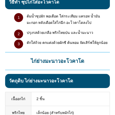
วิธีทำ ซุปไก่ใส่อะโวคาโด
ต้มน้ำซุปผัก พอเดือด ใส่กระเทียม แครอท น้ำมัน
มะกอก หลังเดือดใส่ไก่ฉีก อะโวคาโดลงไป
ปรุงรสด้วยเกลือ พริกไทยป่น และน้ำมะนาว
ตักใส่ถ้วย ตกแต่งด้วยผักชี ต้นหอม จัดเสิร์ฟให้ลูกน้อย
ไก่ย่างมะนาวอะโวคาโด
วัตถุดิบ ไก่ย่างมะนาวอะโวคาโด
เนื้ออกไก่
2 ชิ้น
พริกไทย
เล็กน้อย (สำหรับหมักไก่)