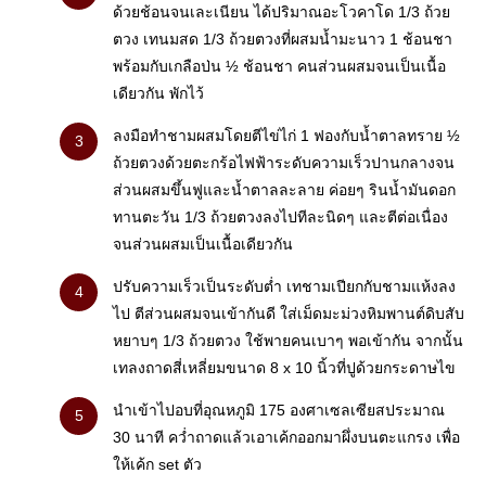
ด้วยช้อนจนเละเนียน ได้ปริมาณอะโวคาโด 1/3 ถ้วย
ตวง เทนมสด 1/3 ถ้วยตวงที่ผสมน้ำมะนาว 1 ช้อนชา
พร้อมกับเกลือป่น ½ ช้อนชา คนส่วนผสมจนเป็นเนื้อ
เดียวกัน พักไว้
ลงมือทำชามผสมโดยตีไข่ไก่ 1 ฟองกับน้ำตาลทราย ½
ถ้วยตวงด้วยตะกร้อไฟฟ้าระดับความเร็วปานกลางจน
ส่วนผสมขึ้นฟูและน้ำตาลละลาย ค่อยๆ รินน้ำมันดอก
ทานตะวัน 1/3 ถ้วยตวงลงไปทีละนิดๆ และตีต่อเนื่อง
จนส่วนผสมเป็นเนื้อเดียวกัน
ปรับความเร็วเป็นระดับต่ำ เทชามเปียกกับชามแห้งลง
ไป ตีส่วนผสมจนเข้ากันดี ใส่เม็ดมะม่วงหิมพานต์ดิบสับ
หยาบๆ 1/3 ถ้วยตวง ใช้พายคนเบาๆ พอเข้ากัน จากนั้น
เทลงถาดสี่เหลี่ยมขนาด 8 x 10 นิ้วที่ปูด้วยกระดาษไข
นำเข้าไปอบที่อุณหภูมิ 175 องศาเซลเซียสประมาณ
30 นาที คว่ำถาดแล้วเอาเค้กออกมาผึ่งบนตะแกรง เพื่อ
ให้เค้ก set ตัว