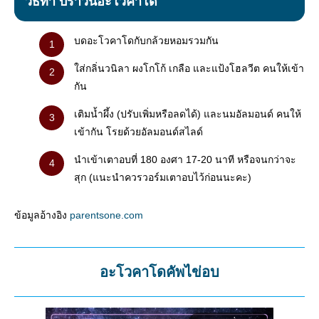
วิธีทำ บราวนี่อะโวคาโด
บดอะโวคาโดกับกล้วยหอมรวมกัน
ใส่กลิ่นวนิลา ผงโกโก้ เกลือ และแป้งโฮลวีต คนให้เข้า
กัน
เติมน้ำผึ้ง (ปรับเพิ่มหรือลดได้) และนมอัลมอนด์ คนให้
เข้ากัน โรยด้วยอัลมอนด์สไลด์
นำเข้าเตาอบที่ 180 องศา 17-20 นาที หรือจนกว่าจะ
สุก (แนะนำควรวอร์มเตาอบไว้ก่อนนะคะ)
ข้อมูลอ้างอิง
parentsone.com
อะโวคาโดคัพไข่อบ