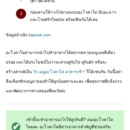
เตา จัดใส่จาน
ก่อนทานให้วางไก่ย่างลงบนอะโวคาโด บีบมะนาว
และโรยพริกไทยป่น พร้อมฟินกันได้เลย
ข้อมูลอ้างอิง
kapook.com
อะโวคาโดสามารถนำไปทำอาหารได้หลากหลายเมนูเลยทีเดียว
อร่อย และได้ประโยชน์ไม่ว่าจะทานคู่กับไข่ คู่กับผัก หรือจะ
สร้างสรรค์เป็น “
6 เมนูอะโวคาโด อาหารเช้า
” ก็ได้เช่นกัน วันนี้อย่า
ลืมเลือกซักเมนูมาลองทำให้ลูกน้อยทานนะคะ เพื่อสุขภาพที่แข็งแรง
และพัฒนาการทางสมองที่สมวัยค่ะ
เช้านี้จะทำอาหารอะไรให้ลูกกินดี? ลองอะโวคาโด
ไหมคะ อะโวคาโดมีสารอาหารสำคัญที่ช่วยเสริม