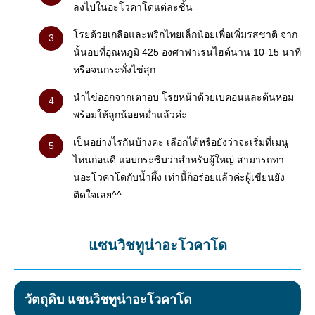
ลงไปในอะโวคาโดแต่ละชิ้น
โรยด้วยเกลือและพริกไทยเล็กน้อยเพื่อเพิ่มรสชาติ จาก
นั้นอบที่อุณหภูมิ 425 องศาฟาเรนไฮต์นาน 10-15 นาที
หรือจนกระทั่งไข่สุก
นำไข่ออกจากเตาอบ โรยหน้าด้วยเบคอนและต้นหอม
พร้อมให้ลูกน้อยหม่ำแล้วค่ะ
เป็นอย่างไรกันบ้างคะ เลือกได้หรือยังว่าจะเริ่มที่เมนู
ไหนก่อนดี แอบกระซิบว่าสำหรับผู้ใหญ่ สามารถทา
นอะโวคาโดกับน้ำผึ้ง เท่านี้ก็อร่อยแล้วค่ะผู้เขียนยัง
ติดใจเลย^^
แซนวิชทูน่าอะโวคาโด
วัตถุดิบ แซนวิชทูน่าอะโวคาโด