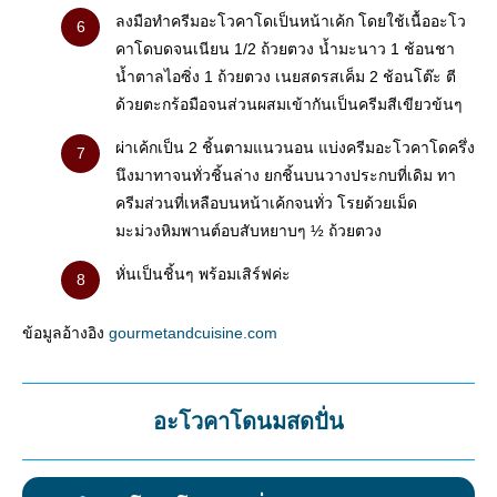
ลงมือทำครีมอะโวคาโดเป็นหน้าเค้ก โดยใช้เนื้ออะโว
คาโดบดจนเนียน 1/2 ถ้วยตวง น้ำมะนาว 1 ช้อนชา
น้ำตาลไอซิ่ง 1 ถ้วยตวง เนยสดรสเค็ม 2 ช้อนโต๊ะ ตี
ด้วยตะกร้อมือจนส่วนผสมเข้ากันเป็นครีมสีเขียวข้นๆ
ผ่าเค้กเป็น 2 ชิ้นตามแนวนอน แบ่งครีมอะโวคาโดครึ่ง
นึงมาทาจนทั่วชิ้นล่าง ยกชิ้นบนวางประกบที่เดิม ทา
ครีมส่วนที่เหลือบนหน้าเค้กจนทั่ว โรยด้วยเม็ด
มะม่วงหิมพานต์อบสับหยาบๆ ½ ถ้วยตวง
หั่นเป็นชิ้นๆ พร้อมเสิร์ฟค่ะ
ข้อมูลอ้างอิง
gourmetandcuisine.com
อะโวคาโดนมสดปั่น