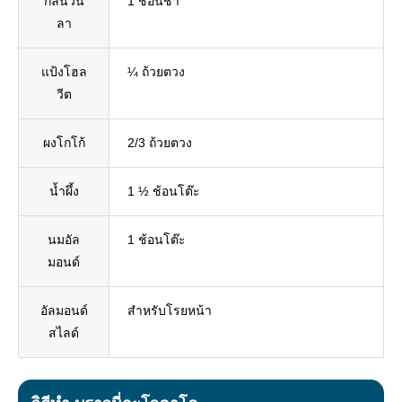
กลิ่นวนิ
1 ช้อนชา
ลา
แป้งโฮล
¼ ถ้วยตวง
วีต
ผงโกโก้
2/3 ถ้วยตวง
น้ำผึ้ง
1 ½ ช้อนโต๊ะ
นมอัล
1 ช้อนโต๊ะ
มอนด์
อัลมอนด์
สำหรับโรยหน้า
สไลด์