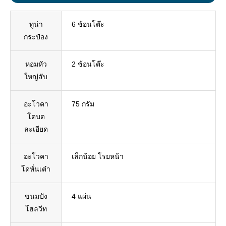
ทูน่า
6 ช้อนโต๊ะ
กระป๋อง
หอมหัว
2 ช้อนโต๊ะ
ใหญ่สับ
อะโวคา
75 กรัม
โดบด
ละเอียด
อะโวคา
เล็กน้อย โรยหน้า
โดหั่นเต๋า
ขนมปัง
4 แผ่น
โฮลวีท