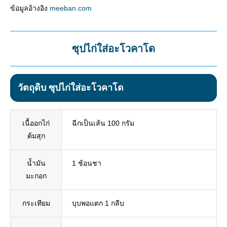
ข้อมูลอ้างอิง
meeban.com
ซุปไก่ใส่อะโวคาโด
วัตถุดิบ ซุปไก่ใส่อะโวคาโด
เนื้ออกไก่
ฉีกเป็นเส้น 100 กรัม
ต้มสุก
น้ำมัน
1 ช้อนชา
มะกอก
กระเทียม
บุบพอแตก 1 กลีบ