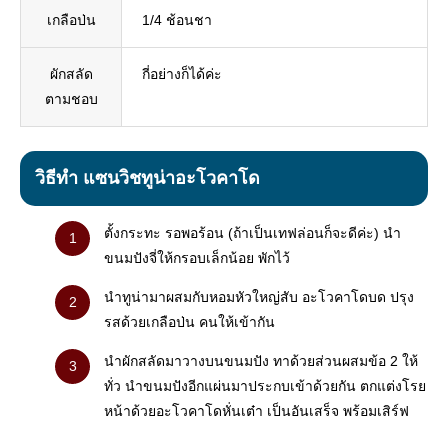
เกลือป่น
1/4 ช้อนชา
ผักสลัด
กี่อย่างก็ได้ค่ะ
ตามชอบ
วิธีทำ แซนวิชทูน่าอะโวคาโด
ตั้งกระทะ รอพอร้อน (ถ้าเป็นเทฟล่อนก็จะดีค่ะ) นำ
ขนมปังจี่ให้กรอบเล็กน้อย พักไว้
นำทูน่ามาผสมกับหอมหัวใหญ่สับ อะโวคาโดบด ปรุง
รสด้วยเกลือป่น คนให้เข้ากัน
นำผักสลัดมาวางบนขนมปัง ทาด้วยส่วนผสมข้อ 2 ให้
ทั่ว นำขนมปังอีกแผ่นมาประกบเข้าด้วยกัน ตกแต่งโรย
หน้าด้วยอะโวคาโดหั่นเต๋า เป็นอันเสร็จ พร้อมเสิร์ฟ