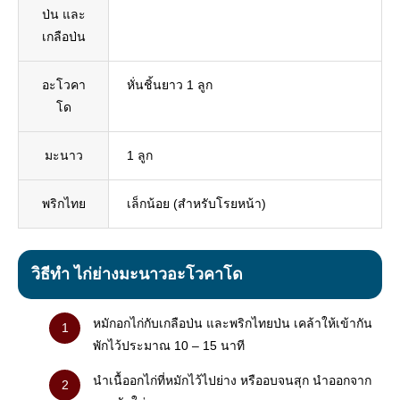
ป่น และ
เกลือป่น
อะโวคา
หั่นชิ้นยาว 1 ลูก
โด
มะนาว
1 ลูก
พริกไทย
เล็กน้อย (สำหรับโรยหน้า)
วิธีทำ ไก่ย่างมะนาวอะโวคาโด
หมักอกไก่กับเกลือป่น และพริกไทยป่น เคล้าให้เข้ากัน
พักไว้ประมาณ 10 – 15 นาที
นำเนื้ออกไก่ที่หมักไว้ไปย่าง หรืออบจนสุก นำออกจาก