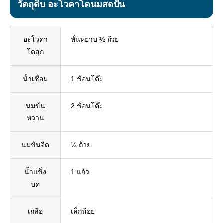
วัตถุดิบ อะโวคาโดนมสดปั่น
อะโวคา
หั่นหยาบ ½ ถ้วย
โดสุก
น้ำเชื่อม
1 ช้อนโต๊ะ
นมข้น
2 ช้อนโต๊ะ
หวาน
นมข้นจืด
¼ ถ้วย
น้ำแข็ง
1 แก้ว
บด
เกลือ
เล็กน้อย