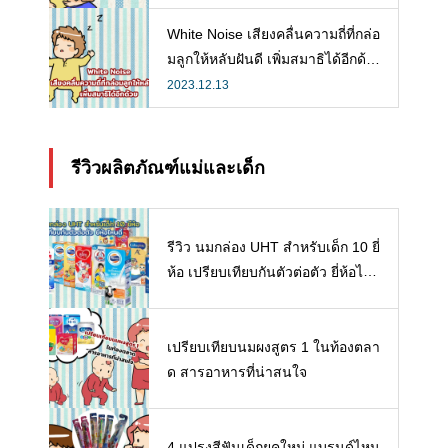
White Noise เสียงคลื่นความถี่ที่กล่อ
มลูกให้หลับฝันดี เพิ่มสมาธิได้อีกด้ว
ย
2023.12.13
รีวิวผลิตภัณฑ์แม่และเด็ก
รีวิว นมกล่อง UHT สำหรับเด็ก 10 ยี่
ห้อ เปรียบเทียบกันตัวต่อตัว ยี่ห้อไห
นดี พร้อมแนะวิธีการเลือกนมกล่องใ
ห้ลูก
เปรียบเทียบนมผงสูตร 1 ในท้องตลา
ด สารอาหารที่น่าสนใจ
4 แปรงสีฟันเด็กยุคใหม่ แบรนด์ไหน