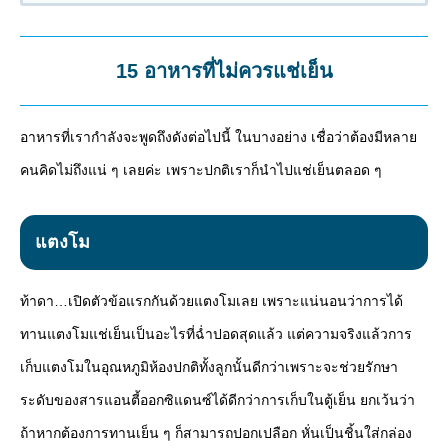
15 อาหารที่ไม่ควรแช่เย็น
อาหารที่เรากำลังจะพูดถึงดังต่อไปนี้ ในบางอย่าง เชื่อว่าต้องมีหลาย
คนคิดไม่ถึงแน่ ๆ เลยค่ะ เพราะปกติเราก็นำไปแช่เย็นตลอด ๆ
แตงโม
ท้าดา…เปิดตัวข้อแรกกันด้วยแตงโมเลย เพราะแน่นอนว่าการได้
ทานแตงโมแช่เย็นเป็นอะไรที่ฉ่ำปอดสุดแล้ว แต่ความจริงแล้วการ
เก็บแตงโมในอุณหภูมิห้องปกติทั้งลูกนั้นดีกว่าเพราะจะช่วยรักษา
ระดับของสารแอนตี้ออกซิแดนซ์ได้ดีกว่าการเก็บในตู้เย็น ยกเว้นว่า
ถ้าหากต้องการทานเย็น ๆ ก็สามารถปอกเปลือก หั่นเป็นชิ้นใส่กล่อง