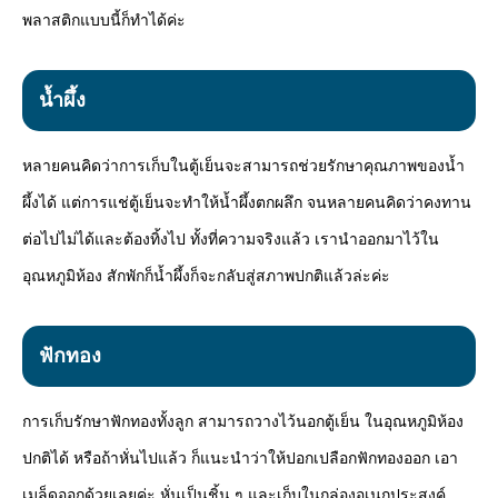
พลาสติกแบบนี้ก็ทำได้ค่ะ
น้ำผึ้ง
หลายคนคิดว่าการเก็บในตู้เย็นจะสามารถช่วยรักษาคุณภาพของน้ำ
ผึ้งได้ แต่การแช่ตู้เย็นจะทำให้น้ำผึ้งตกผลึก จนหลายคนคิดว่าคงทาน
ต่อไปไม่ได้และต้องทิ้งไป ทั้งที่ความจริงแล้ว เรานำออกมาไว้ใน
อุณหภูมิห้อง สักพักก็น้ำผึ้งก็จะกลับสู่สภาพปกติแล้วล่ะค่ะ
ฟักทอง
การเก็บรักษาฟักทองทั้งลูก สามารถวางไว้นอกตู้เย็น ในอุณหภูมิห้อง
ปกติได้ หรือถ้าหั่นไปแล้ว ก็แนะนำว่าให้ปอกเปลือกฟักทองออก เอา
เมล็ดออกด้วยเลยค่ะ หั่นเป็นชิ้น ๆ และเก็บในกล่องอเนกประสงค์