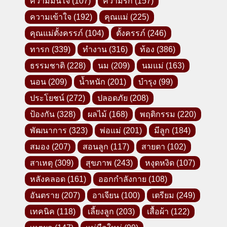
ความมั่นใจ
(107)
ความรัก
(157)
ความเข้าใจ
(192)
คุณแม่
(225)
คุณแม่ตั้งครรภ์
(104)
ตั้งครรภ์
(246)
ทารก
(339)
ทำงาน
(316)
ท้อง
(386)
ธรรมชาติ
(228)
นม
(209)
นมแม่
(163)
นอน
(209)
น้ำหนัก
(201)
บำรุง
(99)
ประโยชน์
(272)
ปลอดภัย
(208)
ป้องกัน
(328)
ผลไม้
(168)
พฤติกรรม
(220)
พัฒนาการ
(323)
พ่อแม่
(201)
มีลูก
(184)
สมอง
(207)
สอนลูก
(117)
สายตา
(102)
สาเหตุ
(309)
สุขภาพ
(243)
หงุดหงิด
(107)
หลังคลอด
(161)
ออกกำลังกาย
(108)
อันตราย
(207)
อาเจียน
(100)
เตรียม
(249)
Facebook -คุณแม่ลูกอ่อน-
เทคนิค
(118)
เลี้ยงลูก
(203)
เสื้อผ้า
(122)