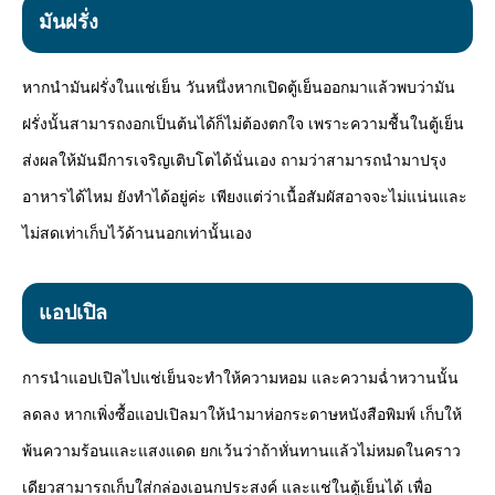
มันฝรั่ง
หากนำมันฝรั่งในแช่เย็น วันหนึ่งหากเปิดตู้เย็นออกมาแล้วพบว่ามัน
ฝรั่งนั้นสามารถงอกเป็นต้นได้ก็ไม่ต้องตกใจ เพราะความชื้นในตู้เย็น
ส่งผลให้มันมีการเจริญเติบโตได้นั่นเอง ถามว่าสามารถนำมาปรุง
อาหารได้ไหม ยังทำได้อยู่ค่ะ เพียงแต่ว่าเนื้อสัมผัสอาจจะไม่แน่นและ
ไม่สดเท่าเก็บไว้ด้านนอกเท่านั้นเอง
แอปเปิล
การนำแอปเปิลไปแช่เย็นจะทำให้ความหอม และความฉ่ำหวานนั้น
ลดลง หากเพิ่งซื้อแอปเปิลมาให้นำมาห่อกระดาษหนังสือพิมพ์ เก็บให้
พ้นความร้อนและแสงแดด ยกเว้นว่าถ้าหั่นทานแล้วไม่หมดในคราว
เดียวสามารถเก็บใส่กล่องเอนกประสงค์ และแช่ในตู้เย็นได้ เพื่อ