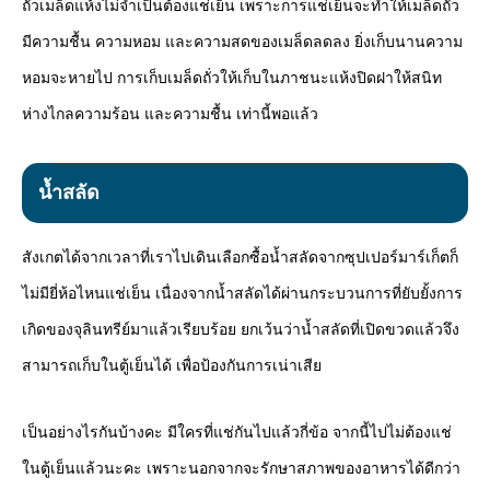
ถั่วเมล็ดแห้งไม่จำเป็นต้องแช่เย็น เพราะการแช่เย็นจะทำให้เมล็ดถั่ว
มีความชื้น ความหอม และความสดของเมล็ดลดลง ยิ่งเก็บนานความ
หอมจะหายไป การเก็บเมล็ดถั่วให้เก็บในภาชนะแห้งปิดฝาให้สนิท
ห่างไกลความร้อน และความชื้น เท่านี้พอแล้ว
น้ำสลัด
สังเกตได้จากเวลาที่เราไปเดินเลือกซื้อน้ำสลัดจากซุปเปอร์มาร์เก็ตก็
ไม่มียี่ห้อไหนแช่เย็น เนื่องจากน้ำสลัดได้ผ่านกระบวนการที่ยับยั้งการ
เกิดของจุลินทรีย์มาแล้วเรียบร้อย ยกเว้นว่าน้ำสลัดที่เปิดขวดแล้วจึง
สามารถเก็บในตู้เย็นได้ เพื่อป้องกันการเน่าเสีย
เป็นอย่างไรกันบ้างคะ มีใครที่แช่กันไปแล้วกี่ข้อ จากนี้ไปไม่ต้องแช่
ในตู้เย็นแล้วนะคะ เพราะนอกจากจะรักษาสภาพของอาหารได้ดีกว่า