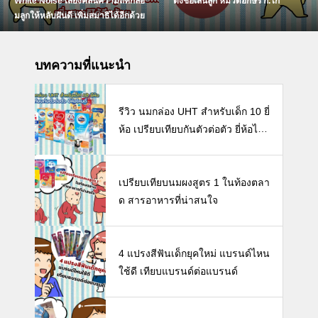
White Noise เสียงคลื่นความถี่ที่กล่อ
ตั้งชื่อเล่นลูก หมวดอักษร ก.ไก่
มลูกให้หลับฝันดี เพิ่มสมาธิได้อีกด้วย
บทความที่แนะนำ
รีวิว นมกล่อง UHT สำหรับเด็ก 10 ยี่
ห้อ เปรียบเทียบกันตัวต่อตัว ยี่ห้อไห
นดี พร้อมแนะวิธีการเลือกนมกล่องใ
ห้ลูก
เปรียบเทียบนมผงสูตร 1 ในท้องตลา
ด สารอาหารที่น่าสนใจ
4 แปรงสีฟันเด็กยุคใหม่ แบรนด์ไหน
ใช้ดี เทียบแบรนด์ต่อแบรนด์