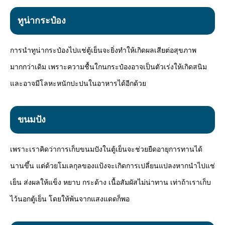
ทูน่ากระป๋อง
การนำทูน่ากระป๋องไปแช่ตู้เย็นจะยิ่งทำให้เกิดผลเสียต่อสุขภาพ
มากกว่าเดิม เพราะความชื้นใกนกระป๋องอาจเป็นตัวเร่งให้เกิดสนิม
และอาจมีโลหะหนักปะปนในอาหารได้อีกด้วย
ขนมปัง
เพราะเราคิดว่าการเก็บขนมปังในตู้เย็นจะช่วยยืดอายุการทานได้
นานขึ้น แต่ด้วยโมเลกุลของแป้งจะเกิดการเปลี่ยนแปลงหากนำไปแช่
เย็น ส่งผลให้แข็ง หยาบ กระด้าง เนื้อสัมผัสไม่น่าทาน เท่าถ้าเราเก็บ
ไว้นอกตู้เย็น โดยให้พ้นจากแสงแดดก็พอ