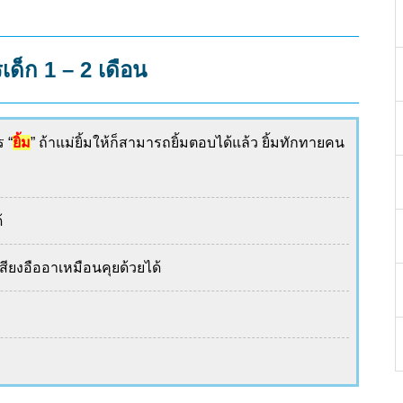
ด็ก 1 – 2 เดือน
 “
ยิ้ม
” ถ้าแม่ยิ้มให้ก็สามารถยิ้มตอบได้แล้ว ยิ้มทักทายคน
้
สียงอืออาเหมือนคุยด้วยได้