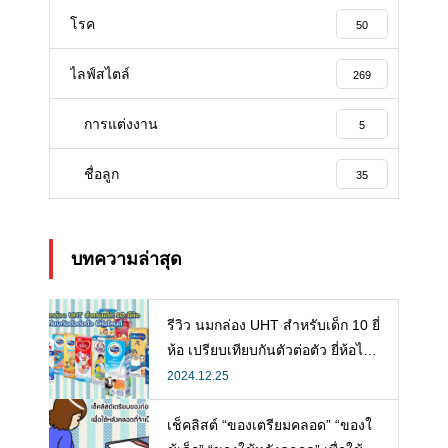
โรค
50
ไลฟ์สไตล์
269
การแต่งงาน
5
ชื่อลูก
35
บทความล่าสุด
รีวิว นมกล่อง UHT สำหรับเด็ก 10 ยี่
ห้อ เปรียบเทียบกันตัวต่อตัว ยี่ห้อไห
นดี พร้อมแนะวิธีการเลือกนมกล่องใ
2024.12.25
ห้ลูก
เช็คลิสต์ “ของเตรียมคลอด” “ของใ