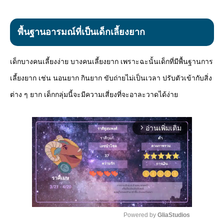
พื้นฐานอารมณ์ที่เป็นเด็กเลี้ยงยาก
เด็กบางคนเลี้ยงง่าย บางคนเลี้ยงยาก เพราะฉะนั้นเด็กที่มีพื้นฐานการ
เลี้ยงยาก เช่น นอนยาก กินยาก ขับถ่ายไม่เป็นเวลา ปรับตัวเข้ากับสิ่ง
ต่าง ๆ ยาก เด็กกลุ่มนี้จะมีความเสี่ยงที่จะอาละวาดได้ง่าย
อ่านเพิ่มเติม
arrow_forward_ios
Powered by 
GliaStudios