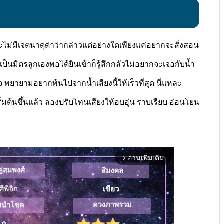
่มีเจตนาดุด่าว่ากล่าวแต่อย่างใดเพียงแค่อยากจะสั่งสอน
็นมิตรลูกเองพอได้ยินเข้าก็รู้สึกกลัวไม่อยากจะเจอกับน้ำ
ใจ พยายามอยากพ้นไปจากน้ำเสียงนี้ให้เร็วที่สุด นี่แหละ
มต้นขึ้นแล้ว ลองปรับโทนเสียงให้อบอุ่น ราบเรียบ อ่อนโยน
อ่านเพิ่มเติม
arrow_forward_ios