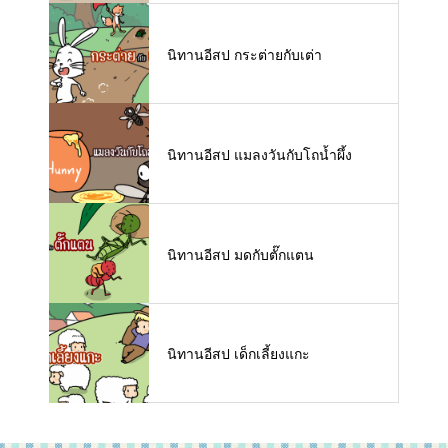
นิทานอีสป กระต่ายกับเต่า
นิทานอีสป แมลงวันกับโถน้ำผึ้ง
นิทานอีสป มดกับตั๊กแตน
นิทานอีสป เด็กเลี้ยงแกะ