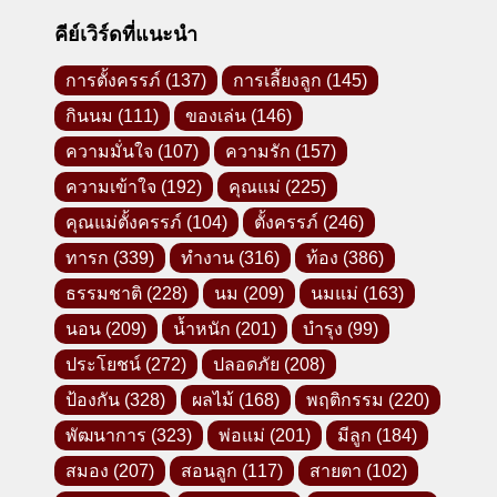
คีย์เวิร์ดที่แนะนำ
การตั้งครรภ์
(137)
การเลี้ยงลูก
(145)
กินนม
(111)
ของเล่น
(146)
ความมั่นใจ
(107)
ความรัก
(157)
ความเข้าใจ
(192)
คุณแม่
(225)
คุณแม่ตั้งครรภ์
(104)
ตั้งครรภ์
(246)
ทารก
(339)
ทำงาน
(316)
ท้อง
(386)
ธรรมชาติ
(228)
นม
(209)
นมแม่
(163)
นอน
(209)
น้ำหนัก
(201)
บำรุง
(99)
ประโยชน์
(272)
ปลอดภัย
(208)
ป้องกัน
(328)
ผลไม้
(168)
พฤติกรรม
(220)
พัฒนาการ
(323)
พ่อแม่
(201)
มีลูก
(184)
สมอง
(207)
สอนลูก
(117)
สายตา
(102)