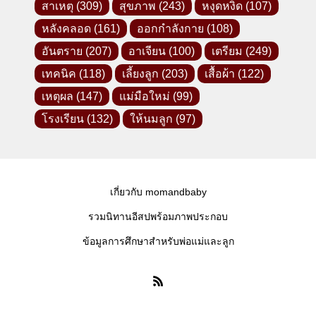
สาเหตุ
(309)
สุขภาพ
(243)
หงุดหงิด
(107)
หลังคลอด
(161)
ออกกำลังกาย
(108)
อันตราย
(207)
อาเจียน
(100)
เตรียม
(249)
เทคนิค
(118)
เลี้ยงลูก
(203)
เสื้อผ้า
(122)
เหตุผล
(147)
แม่มือใหม่
(99)
โรงเรียน
(132)
ให้นมลูก
(97)
เกี่ยวกับ momandbaby
รวมนิทานอีสปพร้อมภาพประกอบ
ข้อมูลการศึกษาสำหรับพ่อแม่และลูก
Facebook -คุณแม่ลูกอ่อน-