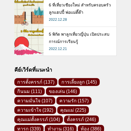
6 ที่เที่ยวเชียงใหม่ สำหรับครอบครัว
ลูกแฮปปี้ พ่อแม่ดี๊ด๊า
2022.12.28
5 พิกัด พาลูกเที่ยวญี่ปุ่น เปิดประสบ
การณ์การเรียนรู้
2022.12.21
คีย์เวิร์ดที่แนะนำ
การตั้งครรภ์
(137)
การเลี้ยงลูก
(145)
กินนม
(111)
ของเล่น
(146)
ความมั่นใจ
(107)
ความรัก
(157)
ความเข้าใจ
(192)
คุณแม่
(225)
คุณแม่ตั้งครรภ์
(104)
ตั้งครรภ์
(246)
ทารก
(339)
ทำงาน
(316)
ท้อง
(386)