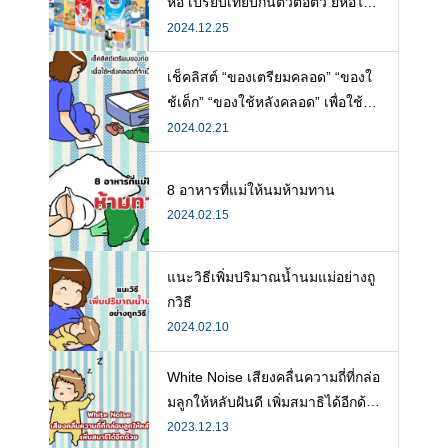
ห้อ เปรียบเทียบกันตัวต่อตัว ยี่ห้อไห
นดี พร้อมแนะวิธีการเลือกนมกล่องใ
2024.12.25
ห้ลูก
เช็คลิสต์ “ของเตรียมคลอด” “ของใ
ช้เด็ก” “ของใช้หลังคลอด” เพื่อใช้ห
ลังคลอดที่จำเป็น
2024.02.21
8 อาหารที่แม่ให้นมห้ามทาน
2024.02.15
แนะวิธีเพิ่มปริมาณน้ำนมแม่อย่างถู
กวิธี
2024.02.10
White Noise เสียงคลื่นความถี่ที่กล่อ
มลูกให้หลับฝันดี เพิ่มสมาธิได้อีกด้ว
ย
2023.12.13