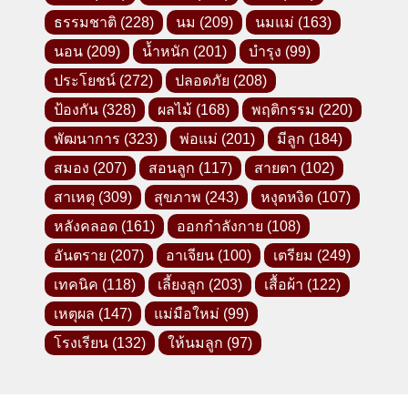
ธรรมชาติ
(228)
นม
(209)
นมแม่
(163)
นอน
(209)
น้ำหนัก
(201)
บำรุง
(99)
ประโยชน์
(272)
ปลอดภัย
(208)
ป้องกัน
(328)
ผลไม้
(168)
พฤติกรรม
(220)
พัฒนาการ
(323)
พ่อแม่
(201)
มีลูก
(184)
สมอง
(207)
สอนลูก
(117)
สายตา
(102)
สาเหตุ
(309)
สุขภาพ
(243)
หงุดหงิด
(107)
หลังคลอด
(161)
ออกกำลังกาย
(108)
อันตราย
(207)
อาเจียน
(100)
เตรียม
(249)
เทคนิค
(118)
เลี้ยงลูก
(203)
เสื้อผ้า
(122)
เหตุผล
(147)
แม่มือใหม่
(99)
โรงเรียน
(132)
ให้นมลูก
(97)