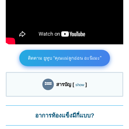
ติดตาม ยูทูบ “คุณแม่ลูกอ่อน อะนิเมะ”
สารบัญ
[
]
show
อาการท้องแข็งมีกี่แบบ?