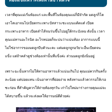
เวลาที่คุณแม่เริ่มท้องแก่ และพื้นที่ในท้องคุณแม่ก็มีจำกัด มดลูกก็โต
เอาโตเอาจนไปเบียดกระเพาะปัสสาวะซะแบนแต้ดแต๋ เบียด
กระเพาะอาหาร เบียดลำไส้จนร่นขึ้นไปอยู่ใต้กระบังลม ดังนั้น เวลา
คุณแม่ทานอะไรนิด อะไรหน่อยก็จะบ่นว่าแน่นท้อง อาการแบบนี้
ไม่ใช่อาการของมดลูกบีบตัวนะคะ แต่มดลูกถูกอวัยวะอื่นเบียดจน
แข็ง แต่ถ้าคลำดูช่วงท้องเท่านั้นที่แข็งค่ะ ส่วนมดลูกยังนิ่มอยู่
เพราะฉะนั้นหากไม่ให้ทานอาหารแล้วแน่นเกินไป คุณแม่ควรกินครั้ง
ละน้อย แต่บ่อยแทน เน้นอาหารที่ย่อยง่าย หลังทานแล้วควรรอให้เรอ
ซะก่อน ที่สำคัญควรให้ถ่ายท้องทุกวัน เก่าไปใหม่มาร่างกายคุณแม่จะ
ได้สบายขึ้น แล้วจะส่งผลให้อารมณ์ดีด้วยค่ะ