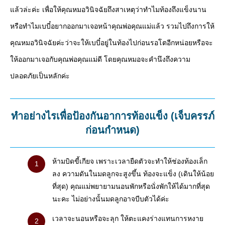
แล้วล่ะค่ะ เพื่อให้คุณหมอวินิจฉัยถึงสาเหตุว่าทำไมท้องถึงแข็งนาน
หรือทำไมเบบี๋อยากออกมาเจอหน้าคุณพ่อคุณแม่แล้ว รวมไปถึงการให้
คุณหมอวินิจฉัยค่ะว่าจะให้เบบี๋อยู่ในท้องไปก่อนรอโตอีกหน่อยหรือจะ
ให้ออกมาเจอกับคุณพ่อคุณแม่ดี โดยคุณหมอจะคำนึงถึงความ
ปลอดภัยเป็นหลักค่ะ
ทำอย่างไรเพื่อป้องกันอาการท้องแข็ง (เจ็บครรภ์
ก่อนกำหนด)
ห้ามบิดขี้เกียจ เพราะเวลายืดตัวจะทำให้ช่องท้องเล็ก
ลง ความดันในมดลูกจะสูงขึ้น ท้องจะแข็ง (เดินให้น้อย
ที่สุด) คุณแม่พยายามนอนพักหรือนั่งพักให้ได้มากที่สุด
นะคะ ไม่อย่างนั้นมดลูกอาจบีบตัวได้ค่ะ
เวลาจะนอนหรือจะลุก ให้ตะแคงร่างแทนการหงาย