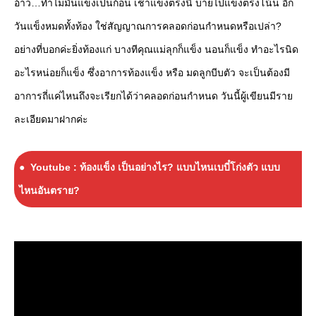
อ้าว…ทำไมมันแข็งเป็นก้อน เช้าแข็งตรงนี้ บ่ายไปแข็งตรงโน้น อีก
วันแข็งหมดทั้งท้อง ใช่สัญญาณการคลอดก่อนกำหนดหรือเปล่า?
อย่างที่บอกค่ะยิ่งท้องแก่ บางทีคุณแม่ลุกก็แข็ง นอนก็แข็ง ทำอะไรนิด
อะไรหน่อยก็แข็ง ซึ่งอาการท้องแข็ง หรือ มดลูกบีบตัว จะเป็นต้องมี
อาการถี่แค่ไหนถึงจะเรียกได้ว่าคลอดก่อนกำหนด วันนี้ผู้เขียนมีราย
ละเอียดมาฝากค่ะ
Youtube : ท้องแข็ง เป็นอย่างไร? แบบไหนเบบี๋โก่งตัว แบบ
ไหนอันตราย?