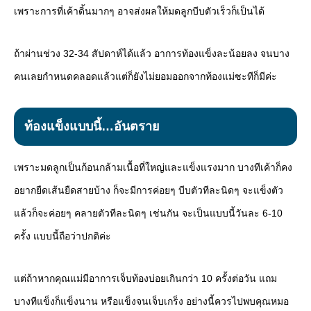
เพราะการที่เค้าดิ้นมากๆ อาจส่งผลให้มดลูกบีบตัวเร็วก็เป็นได้
ถ้าผ่านช่วง 32-34 สัปดาห์ได้แล้ว อาการท้องแข็งละน้อยลง จนบาง
คนเลยกำหนดคลอดแล้วแต่ก็ยังไม่ยอมออกจากท้องแม่ซะทีก็มีค่ะ
ท้องแข็งแบบนี้…อันตราย
เพราะมดลูกเป็นก้อนกล้ามเนื้อที่ใหญ่และแข็งแรงมาก บางทีเค้าก็คง
อยากยืดเส้นยืดสายบ้าง ก็จะมีการค่อยๆ บีบตัวทีละนิดๆ จะแข็งตัว
แล้วก็จะค่อยๆ คลายตัวทีละนิดๆ เช่นกัน จะเป็นแบบนี้วันละ 6-10
ครั้ง แบบนี้ถือว่าปกติค่ะ
แต่ถ้าหากคุณแม่มีอาการเจ็บท้องบ่อยเกินกว่า 10 ครั้งต่อวัน แถม
บางทีแข็งก็แข็งนาน หรือแข็งจนเจ็บเกร็ง อย่างนี้ควรไปพบคุณหมอ