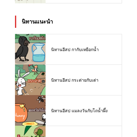
นิทานแนะนำ
นิทานอีสป กากับเหยือกน้ำ
นิทานอีสป กระต่ายกับเต่า
นิทานอีสป แมลงวันกับโถน้ำผึ้ง