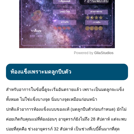
อ่านเพิ่มเติม
arrow_forward_ios
Powered by 
GliaStudios
Mute
ท้องแข็งเพราะมดลูกบีบตัว
สำหรับอาการในข้อนี้ดูจะเริ่มอันตรายแล้ว เพราะเป็นมดลูกจะแข็ง
ทั้งหมด ไม่ใช่แข็งบางจุด นิ่มบางจุดเหมือนก่อนหน้า
ปกติแล้วอาการท้องแข็งแบบของแท้ (มดลูกบีบตัวก่อนกำหนด) มักไม่
ค่อยเกิดกับคุณแม่ที่ท้องอ่อนๆ อายุครรภ์ยังไม่ถึง 28 สัปดาห์ แต่จะพบ
บ่อยที่สุดคือ ช่วงอายุครรภ์ 32 สัปดาห์ เป็นช่วงที่เบบี๋ดิ้นมากที่สุด