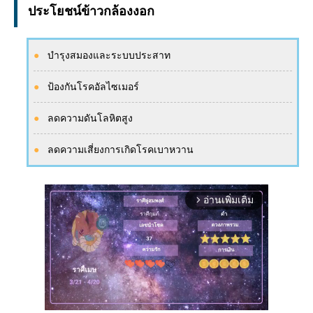
ประโยชน์ข้าวกล้องงอก
บำรุงสมองและระบบประสาท
ป้องกันโรคอัลไซเมอร์
ลดความดันโลหิตสูง
ลดความเสี่ยงการเกิดโรคเบาหวาน
อ่านเพิ่มเติม
arrow_forward_ios