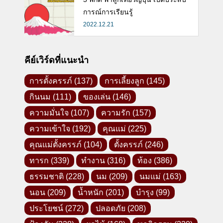
การณ์การเรียนรู้
2022.12.21
คีย์เวิร์ดที่แนะนำ
การตั้งครรภ์
(137)
การเลี้ยงลูก
(145)
กินนม
(111)
ของเล่น
(146)
ความมั่นใจ
(107)
ความรัก
(157)
ความเข้าใจ
(192)
คุณแม่
(225)
คุณแม่ตั้งครรภ์
(104)
ตั้งครรภ์
(246)
ทารก
(339)
ทำงาน
(316)
ท้อง
(386)
ธรรมชาติ
(228)
นม
(209)
นมแม่
(163)
นอน
(209)
น้ำหนัก
(201)
บำรุง
(99)
Facebook -คุณแม่ลูกอ่อน-
ประโยชน์
(272)
ปลอดภัย
(208)