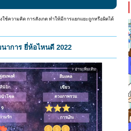
่ต้องใช้ความคิด การสังเกต ทำให้มีการแยกแยะถูกหรือผิดได้
ฒนาการ ยี่ห้อไหนดี 2022
อ่านเพิ่มเติม
arrow_forward_ios