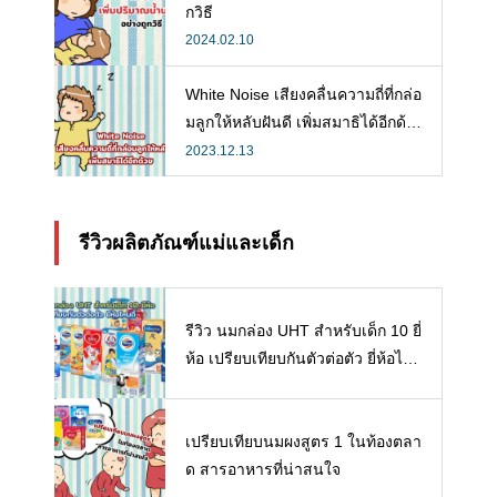
กวิธี
2024.02.10
White Noise เสียงคลื่นความถี่ที่กล่อ
มลูกให้หลับฝันดี เพิ่มสมาธิได้อีกด้ว
ย
2023.12.13
รีวิวผลิตภัณฑ์แม่และเด็ก
รีวิว นมกล่อง UHT สำหรับเด็ก 10 ยี่
ห้อ เปรียบเทียบกันตัวต่อตัว ยี่ห้อไห
นดี พร้อมแนะวิธีการเลือกนมกล่องใ
ห้ลูก
เปรียบเทียบนมผงสูตร 1 ในท้องตลา
ด สารอาหารที่น่าสนใจ