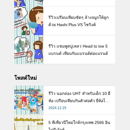
รีวิวเปรียบเทียบชัดๆ ล้างจมูกให้ลูก
ด้วย Hashi Plus VS ไซริงค์
รีวิว แชมพูสบู่เหลว Head to toe 5
แบรนด์ เทียบกันแบรนด์ต่อแบรนด์
โพสต์ใหม่
รีวิว นมกล่อง UHT สำหรับเด็ก 10 ยี่
ห้อ เปรียบเทียบกันตัวต่อตัว ยี่ห้อไห
นดี พร้อมแนะวิธีการเลือกนมกล่องใ
2024.12.25
ห้ลูก
Facebook -คุณแม่ลูกอ่อน-
5 ที่เที่ยวปีใหม่ใกล้กรุงเทพ 2566 อิน
ไม่มีเอ้าท์