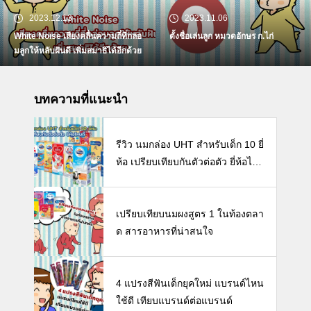
2023.12.13
2023.11.06
White Noise เสียงคลื่นความถี่ที่กล่อ
ตั้งชื่อเล่นลูก หมวดอักษร ก.ไก่
มลูกให้หลับฝันดี เพิ่มสมาธิได้อีกด้วย
บทความที่แนะนำ
รีวิว นมกล่อง UHT สำหรับเด็ก 10 ยี่
ห้อ เปรียบเทียบกันตัวต่อตัว ยี่ห้อไห
นดี พร้อมแนะวิธีการเลือกนมกล่องใ
ห้ลูก
เปรียบเทียบนมผงสูตร 1 ในท้องตลา
ด สารอาหารที่น่าสนใจ
4 แปรงสีฟันเด็กยุคใหม่ แบรนด์ไหน
ใช้ดี เทียบแบรนด์ต่อแบรนด์