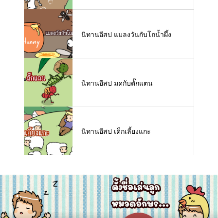
นิทานอีสป แมลงวันกับโถน้ำผึ้ง
นิทานอีสป มดกับตั๊กแตน
นิทานอีสป เด็กเลี้ยงแกะ